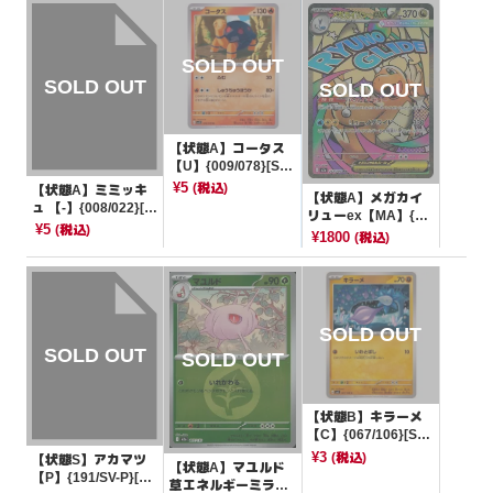
【状態A】コータス
【U】{009/078}[SV
1S]
¥5
(税込)
【状態A】ミミッキ
【状態A】メガカイ
ュ 【-】{008/022}[S
リューex【MA】{23
VLN]
¥5
(税込)
2/193}[M2a]
¥1800
(税込)
【状態B】キラーメ
【C】{067/106}[SV
8]
¥3
(税込)
【状態S】アカマツ
【状態A】マユルド
【P】{191/SV-P}[そ
草エネルギーミラー