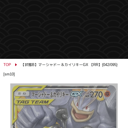
TOP
【状態B】マーシャドー＆カイリキーGX 【RR】{042/095}
[sm10]