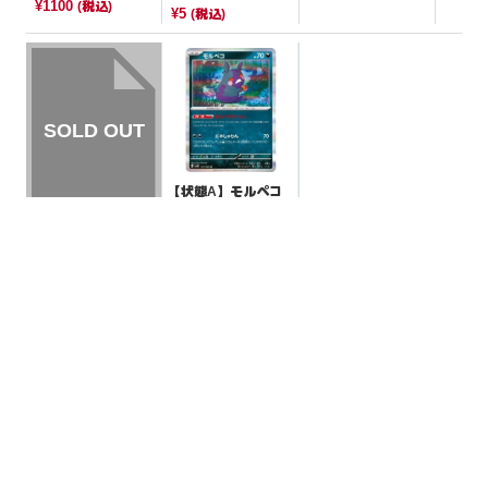
の他]
¥1100
(税込)
【-】{007/193}[M2
¥5
(税込)
a]
【状態A】モルペコ
【R】{051/066}[SV
4K]
¥5
(税込)
【状態A】ルミナス
エネルギー 【UR】
{096/066}[SV5a]
¥300
(税込)
全ての商品