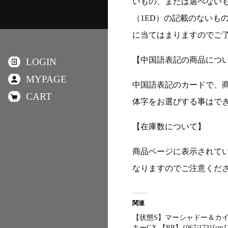
いもの、または選べない
（1ED）の記載のないも
に当てはまりますのでご
【中国語表記の商品につ
LOGIN
MYPAGE
中国語表記のカードで、
CART
体字をお選びする事はで
【在庫数について】
商品ページに表示されて
なりますのでご注意くだ
関連
【状態S】マーシャドー＆カ
キーGX 【RR】{067/173}[sm12