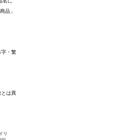
品名に
い商品」
体字・繁
数とは異
イリ
10]