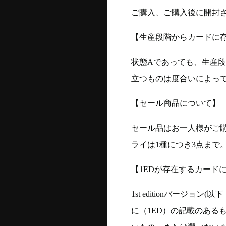
ご購入、ご購入後に開封
【生産段階からカードに存
状態Aであっても、生産
立つものは度合いによって
【セール商品について】
セール品はお一人様がご購
ライは1種につき3点まで
【1EDが存在するカード
1st editionバージ
に（1ED）の記載のある