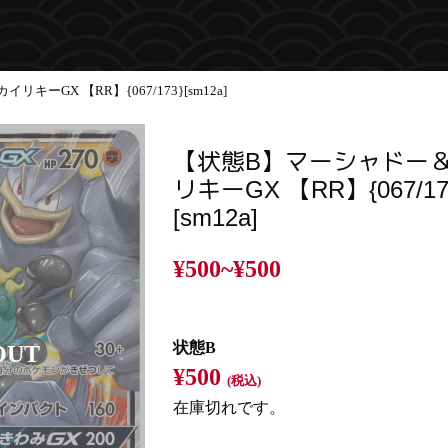
ーGX 【RR】{067/173}[sm12a]
【状態B】マーシャドー
リキーGX 【RR】{067/17
[sm12a]
¥500~
¥500
状態B
¥500
(税込)
在庫切れです。