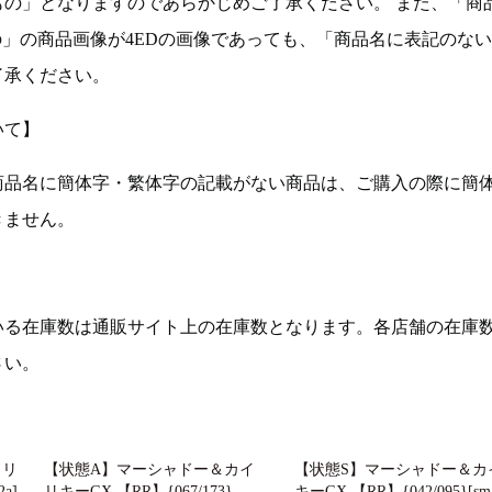
もの」となりますのであらかじめご了承ください。 また、「商
の」の商品画像が4EDの画像であっても、「商品名に表記のな
了承ください。
いて】
商品名に簡体字・繁体字の記載がない商品は、ご購入の際に簡
きません。
いる在庫数は通販サイト上の在庫数となります。各店舗の在庫
さい。
イリ
【状態A】マーシャドー＆カイ
【状態S】マーシャドー＆カ
a]
リキーGX 【RR】{067/173}
キーGX 【RR】{042/095}[sm