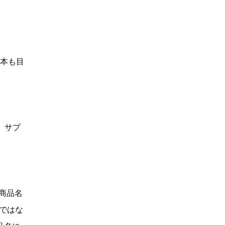
何本も目
、サプ
「商品名
Dではな