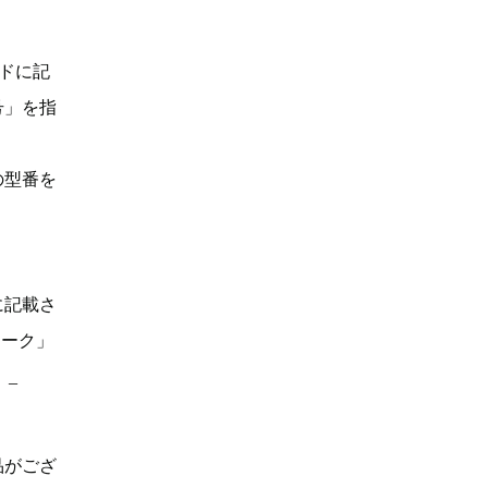
ドに記
号」を指
の型番を
に記載さ
マーク」
。_
品がござ