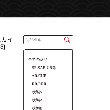
＆カイ
3}
全ての商品
SR,SAR,UR等
AR/CHR
RR/RRR
状態S
状態A
状態B