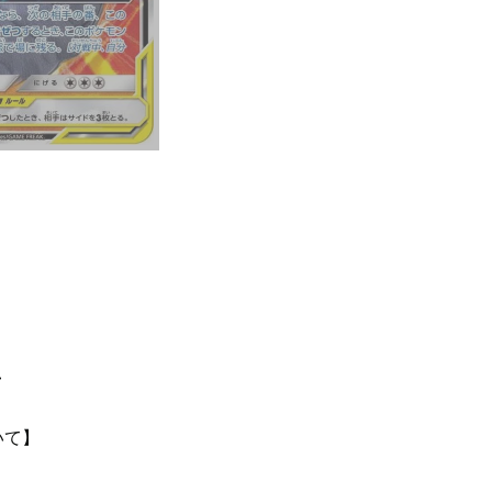
て
いて】