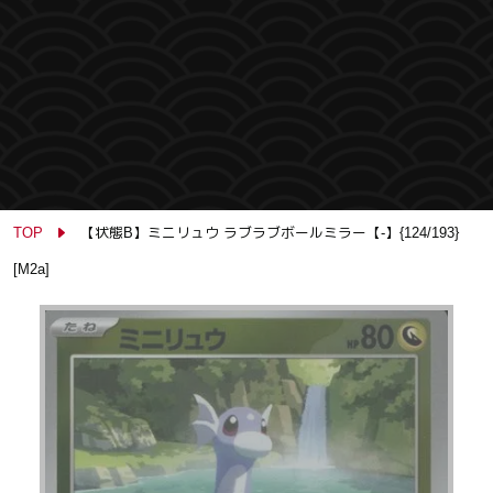
TOP
【状態B】ミニリュウ ラブラブボールミラー【-】{124/193}
[M2a]