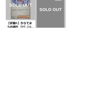
【状態A】からてお
うの稽古 【P】{249/
SV-P}[PROMO]
¥20
(税込)
【状態B】リングマ
グレートミラー【-】
{061/070}[その他]
¥5000
(税込)
全ての商品
SR,SAR,UR等
AR/CHR