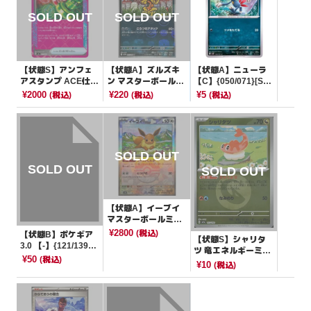
【状態S】アンフェ
【状態A】ズルズキ
【状態A】ニューラ
アスタンプ ACE仕様
ン マスターボールミ
【C】{050/071}[SV
【-】{011/043}[MA]
ラー【U】{055/086}
2D]
¥2000
¥220
¥5
(税込)
(税込)
(税込)
[SV11W]
【状態A】イーブイ
マスターボールミラ
ー【-】{125/187}[S
¥2800
(税込)
【状態B】ポケギア
【状態S】シャリタ
V8a]
3.0 【-】{121/139}
ツ 竜エネルギーミラ
[SVD]
¥50
(税込)
ー【-】{135/193}[M
¥10
(税込)
2a]