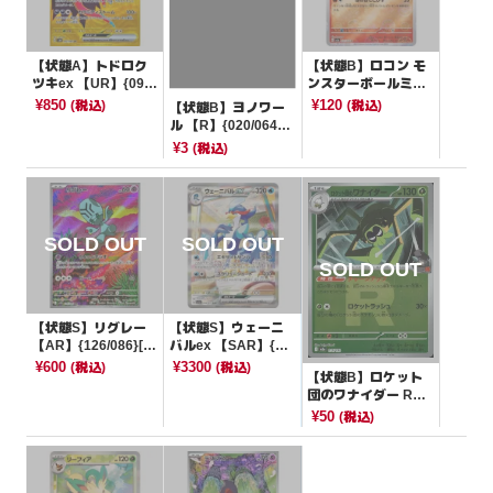
【状態A】トドロク
【状態B】ロコン モ
ツキex 【UR】{093/
ンスターボールミラ
066}[SV4K]
ー【C】{037/165}[S
¥850
¥120
(税込)
(税込)
【状態B】ヨノワー
V2a]
ル 【R】{020/064}
[SV6a]
¥3
(税込)
【状態S】リグレー
【状態S】ウェーニ
【AR】{126/086}[S
バルex 【SAR】{09
V11B]
8/073}[SV1a]
¥600
¥3300
(税込)
(税込)
【状態B】ロケット
団のワナイダー R団
ミラー【-】{016/19
¥50
(税込)
3}[M2a]