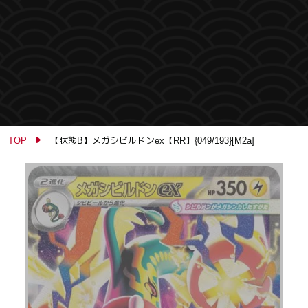
TOP
【状態B】メガシビルドンex【RR】{049/193}[M2a]