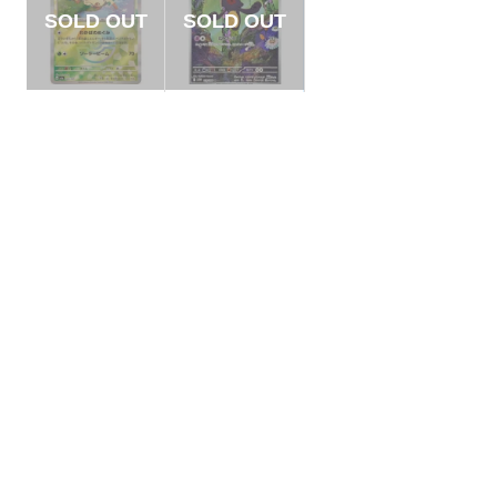
【状態S】リーフィ
【状態B】デスマス
ア モンスターボール
【AR】{119/086}[S
ミラー【-】{002/18
V11W]
¥1000
¥300
(税込)
(税込)
7}[SV8a]
全ての商品
SR,SAR,UR等
AR/CHR
RR/RRR