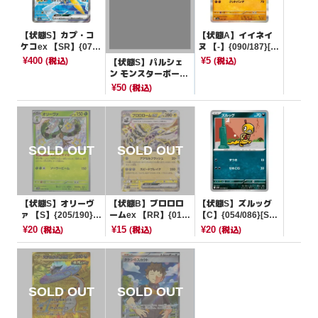
【状態S】カプ・コ
【状態A】イイネイ
ケコex 【SR】{077/
ヌ 【-】{090/187}[S
062}[SV3a]
V8a]
¥400
¥5
(税込)
(税込)
【状態S】パルシェ
ン モンスターボール
ミラー【U】{091/16
¥50
(税込)
5}[SV2a]
【状態S】オリーヴ
【状態B】ブロロロ
【状態S】ズルッグ
ァ 【S】{205/190}[S
ームex 【RR】{015/
【C】{054/086}[SV1
V4a]
064}[SV6a]
1W]
¥20
¥15
¥20
(税込)
(税込)
(税込)