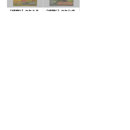
【状態B】タケルラ
【状態S】タケシの
イコex 【UR】{100/
スカウト 【SR】{12
071}[SV5K]
3/100}[SV9]
¥1000
¥700
(税込)
(税込)
全ての商品
SR,SAR,UR等
AR/CHR
RR/RRR
状態S
状態A