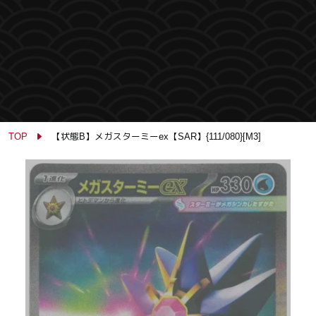
TOP
【状態B】メガスターミーex【SAR】{111/080}[M3]