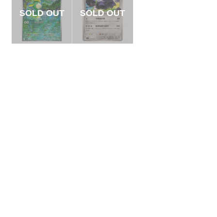
【状態B】シキジカ
【状態A】ホップの
【AR】{091/086}[S
アーマーガア 【U】
V11W]
{068/100}[SV9]
¥300
¥5
(税込)
(税込)
全ての商品
SR,SAR,UR等
AR/CHR
RR/RRR