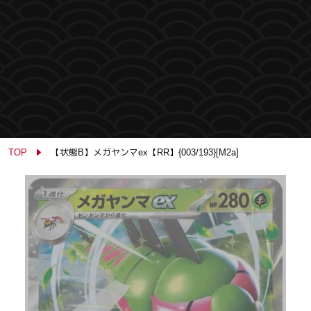
TOP
【状態B】メガヤンマex【RR】{003/193}[M2a]