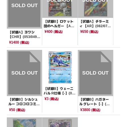
【状態B】ロケット
【状態A】チラーミ
団のヘルガー 【A
ィ 【AR】{082/071}
R】{100/098}[SV10]
[SV5K]
¥400
¥650
(税込)
(税込)
【状態A】ヨワシ
【CHR】{053/049}
[sm11b]
¥1400
(税込)
【状態B】ウェーニ
バル R仕様【-】{00
4/023}[SVAW]
¥3
(税込)
【状態B】シルシュ
【状態B】ハガネー
ルー コロコロコミッ
ル グレート【-】{04
ク【P】{087/SV-P}
7/080}[その他]
¥50
¥3800
(税込)
(税込)
[その他]