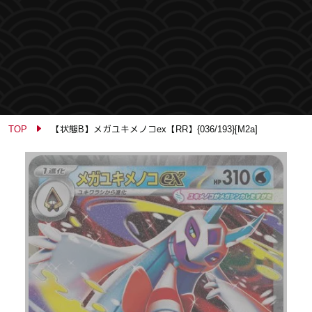
TOP
【状態B】メガユキメノコex【RR】{036/193}[M2a]