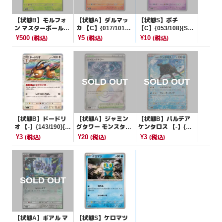
【状態B】モルフォ
【状態A】ダルマッ
【状態S】ボチ
ン マスターボールミ
カ 【C】{017/101}
【C】{053/108}[SV
ラー【U】{049/165}
[SV6]
3]
¥500
¥5
¥10
(税込)
(税込)
(税込)
[SV2a]
【状態B】ドードリ
【状態A】ジャミン
【状態B】パルデア
オ 【-】{143/190}[S
グタワー モンスター
ケンタロス 【-】{04
V4a]
ボールミラー【-】{1
0/190}[SV4a]
¥3
¥20
¥3
(税込)
(税込)
(税込)
81/187}[SV8a]
【状態A】ギアル マ
【状態S】ケロマツ