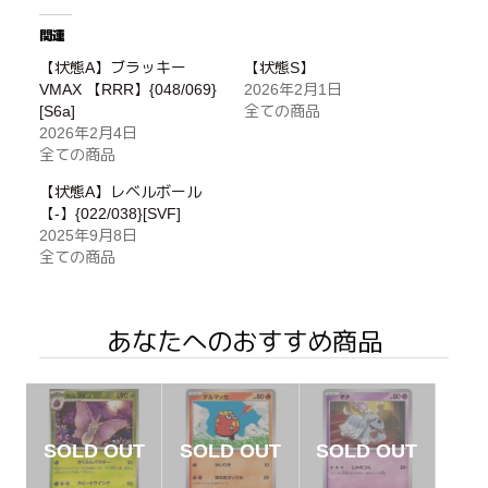
関連
【状態A】ブラッキー
【状態S】
VMAX 【RRR】{048/069}
2026年2月1日
[S6a]
全ての商品
2026年2月4日
全ての商品
【状態A】レベルボール
【-】{022/038}[SVF]
2025年9月8日
全ての商品
あなたへのおすすめ商品