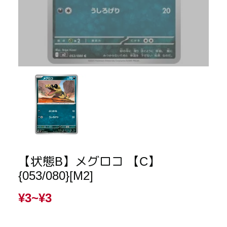
【状態B】メグロコ 【C】
{053/080}[M2]
¥3~
¥3