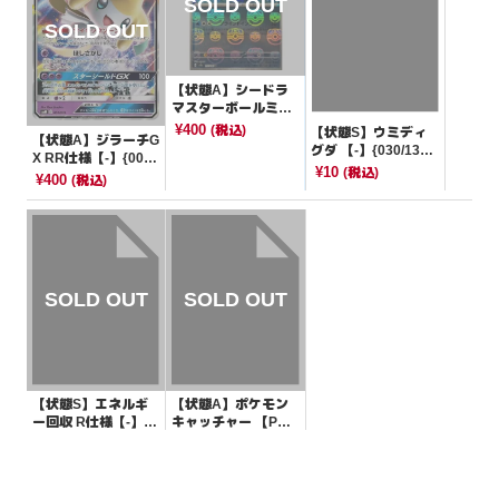
【状態A】シードラ
マスターボールミラ
ー【U】{117/165}[S
¥400
(税込)
【状態S】ウミディ
【状態A】ジラーチG
V2a]
グダ 【-】{030/139}
X RR仕様【-】{002/
[SVD]
¥10
(税込)
031}[smM]
¥400
(税込)
【状態S】エネルギ
【状態A】ポケモン
ー回収 R仕様【-】{0
キャッチャー 【P】
11/022}[SGI]
{XY-P}[その他]
¥20
¥2400
(税込)
(税込)