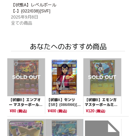
【状態A】レベルボール
【-】{022/038}[SVF]
2025年9月8日
全ての商品
あなたへのおすすめ商品
【状態B】エンブオ
【状態A】センリ
【状態B】エモンガ
ー マスターボールミ
【SR】{086/066}[S
マスターボールミラ
ラー【R】{013/086}
V4K]
ー【C】{032/086}[S
¥80
¥400
¥120
(税込)
(税込)
(税込)
[SV11W]
V11B]