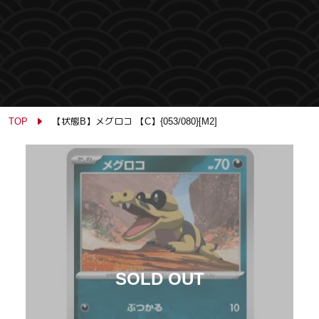
TOP
【状態B】メグロコ 【C】{053/080}[M2]