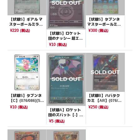
【状態S】ギアル マ
【状態S】タブンネ
スターボールミラー
マスターボールミラ
【C】{065/086}[SV1
ー【C】{076/086}[S
¥220
¥300
(税込)
(税込)
【状態S】ロケット
1W]
V11B]
団のナッシー 超エネ
ルギーミラー【-】{0
¥10
(税込)
62/193}[M2a]
【状態S】タブンネ
【状態B】ハバタク
【C】{076/086}[SV1
カミ 【AR】{076/07
1B]
1}[SV5K]
¥10
¥250
(税込)
(税込)
【状態A】ロケット
団のズバット【-】{0
99/193}[M2a]
¥5
(税込)