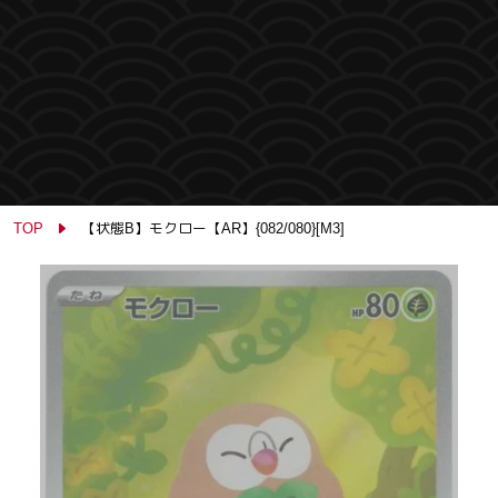
TOP
【状態B】モクロー【AR】{082/080}[M3]