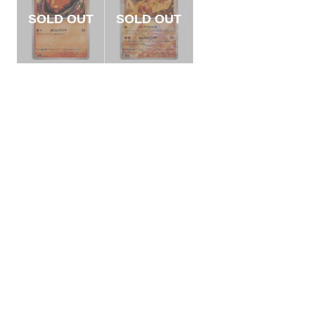
【状態A】マグマッ
【状態B】イーユイ
グ 【C】{012/066}
モンスターボールミ
[SV5a]
ラー【-】{025/187}
¥5
¥3
(税込)
(税込)
[SV8a]
全ての商品
SR,SAR,UR等
AR/CHR
RR/RRR