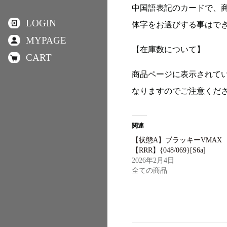
中国語表記のカードで、
LOGIN
体字をお選びする事はで
MYPAGE
【在庫数について】
CART
商品ページに表示されて
なりますのでご注意くだ
関連
【状態A】ブラッキーVMAX
【RRR】{048/069}[S6a]
2026年2月4日
全ての商品