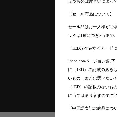
立つものは度合いによって
【セール商品について】
セール品はお一人様がご購
ライは1種につき3点まで
【1EDが存在するカード
1st editionバージ
に（1ED）の記載のある
いもの、または選べない
（1ED）の記載のないも
に当てはまりますのでご
【中国語表記の商品につ