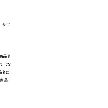
、サプ
「商品名
Dではな
品名に
い商品」