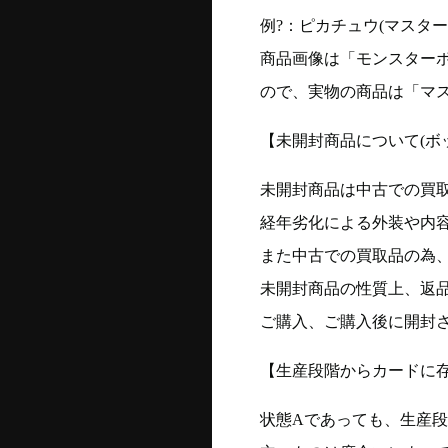
例?：ピカチュウ(マスターボー
商品画像は「モンスター
ので、実物の商品は「マ
【未開封商品について(ボ
未開封商品は中古での買
経年劣化による外装や内
また中古での買取品の為
未開封商品の性質上、返
ご購入、ご購入後に開封
【生産段階からカードに存
状態Aであっても、生産