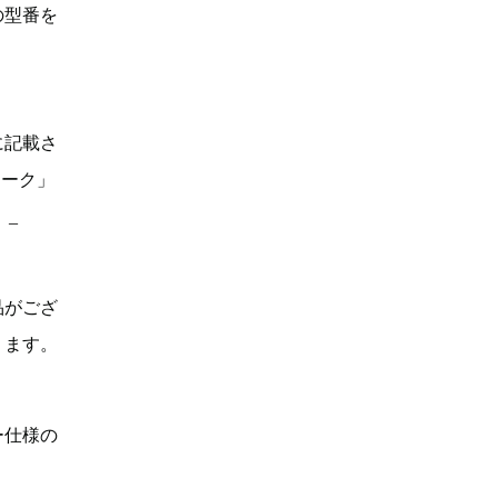
の型番を
に記載さ
マーク」
。_
品がござ
ります。
ー仕様の