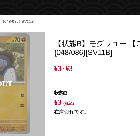
8/086}[SV11B]
【状態B】モグリュー 【
{048/086}[SV11B]
¥3~
¥3
状態B
¥3
(税込)
在庫切れです。