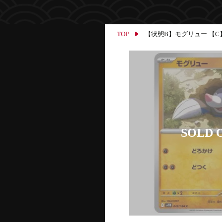
TOP
【状態B】モグリュー 【C】{04