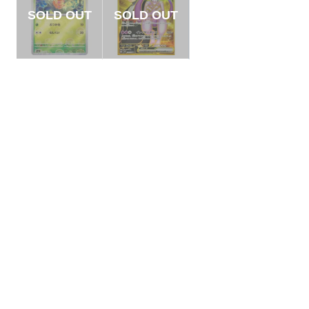
【状態A】ビードル
【状態A】ロケット
モンスターボールミ
団のミュウツーex
ラー【C】{013/165}
【UR】{130/098}[S
¥5
¥8000
(税込)
(税込)
[SV2a]
V10]
全ての商品
SR,SAR,UR等
AR/CHR
RR/RRR