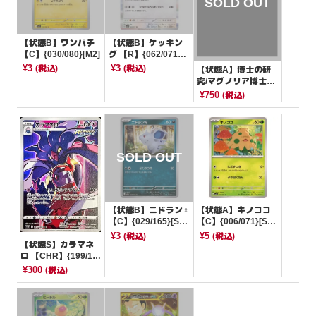
【状態B】ワンパチ
【状態B】ケッキン
【C】{030/080}[M2]
グ 【R】{062/071}
[SV2P]
¥3
¥3
(税込)
(税込)
【状態A】博士の研
究/マグノリア博士
【SR】{067/060}[s1
¥750
(税込)
W]
【状態B】ニドラン♀
【状態A】キノココ
【C】{029/165}[SV
【C】{006/071}[SV
2a]
5M]
¥3
¥5
(税込)
(税込)
【状態S】カラマネ
ロ 【CHR】{199/18
4}[S8b]
¥300
(税込)