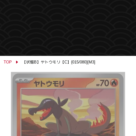
TOP
【状態B】ヤトウモリ【C】{015/080}[M3]