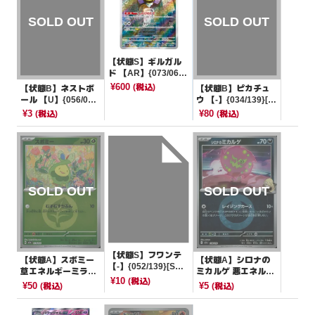
【状態S】ギルガル
ド 【AR】{073/062}
[SV3a]
¥600
(税込)
【状態B】ネストボ
【状態B】ピカチュ
ール 【U】{056/06
ウ 【-】{034/139}[S
6}[sm5s]
VD]
¥3
¥80
(税込)
(税込)
【状態S】フワンテ
【状態A】スボミー
【状態A】シロナの
【-】{052/139}[SV
草エネルギーミラー
ミカルゲ 悪エネルギ
D]
¥10
(税込)
【-】{011/193}[M2
ーミラー【-】{108/1
¥50
¥5
(税込)
(税込)
a]
93}[M2a]