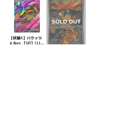
【状態A】バウッツ
ェルex 【SR】{119/
102}[SV7]
¥300
(税込)
【状態B】ドンメル
【AR】{198/193}[M
2a]
¥250
(税込)
全ての商品
SR,SAR,UR等