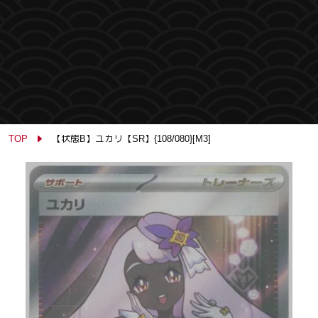
TOP
【状態B】ユカリ【SR】{108/080}[M3]