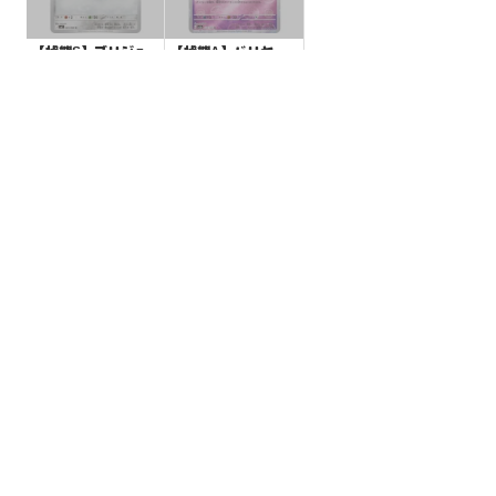
【状態S】ブリジュ
【状態A】バリヤー
ラス 【U】{063/08
ド モンスターボール
0}[M2]
ミラー【R】{122/16
¥10
¥5
(税込)
(税込)
5}[SV2a]
全ての商品
SR,SAR,UR等
AR/CHR
RR/RRR
状態S
状態A