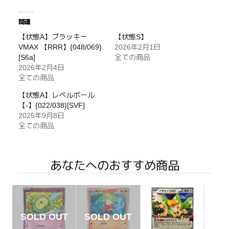
関連
【状態A】ブラッキー
【状態S】
VMAX 【RRR】{048/069}
2026年2月1日
[S6a]
全ての商品
2026年2月4日
全ての商品
【状態A】レベルボール
【-】{022/038}[SVF]
2025年9月8日
全ての商品
あなたへのおすすめ商品