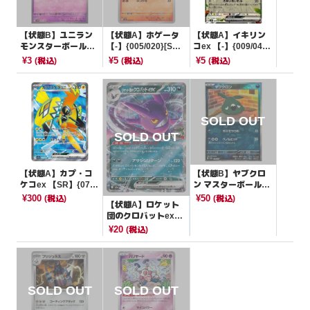
【状態B】ユニラン
【状態A】ホゲータ
【状態A】イキリン
モンスターボールミ
【-】{005/020}[SVE
コex 【-】{009/045}
ラー【C】{040/086}
L]
[SVN]
¥3
¥5
¥5
(税込)
(税込)
(税込)
[SV11B]
【状態A】カプ・コ
【状態B】ヤブクロ
ケコex 【SR】{077/
ン マスターボールミ
062}[SV3a]
ラー【-】{094/187}
¥300
¥50
(税込)
(税込)
【状態A】ロケット
[SV8a]
団のクロバットex
【RR】{101/193}[M
¥20
(税込)
2a]