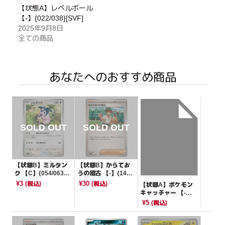
【状態A】レベルボール
【-】{022/038}[SVF]
2025年9月8日
全ての商品
あなたへのおすすめ商品
【状態B】ミルタン
【状態B】からてお
ク 【C】{054/063}
うの稽古 【-】{147/
[M1L]
175}[SVM]
¥3
¥30
(税込)
(税込)
【状態A】ポケモン
キャッチャー 【-】
{019/023}[SVAM]
¥5
(税込)