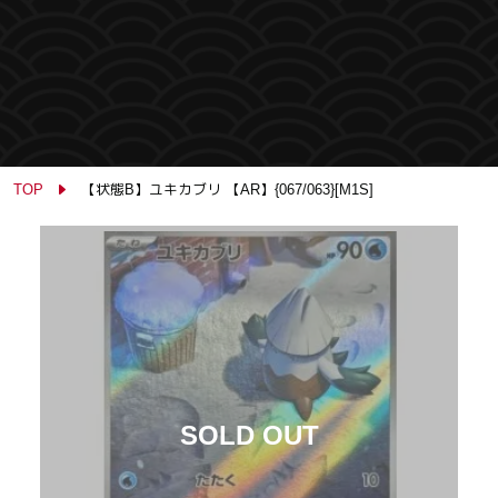
TOP
【状態B】ユキカブリ 【AR】{067/063}[M1S]