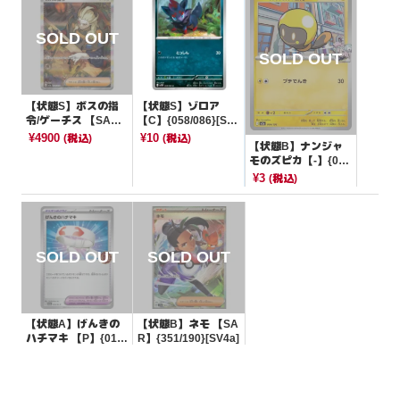
【状態S】ボスの指
【状態S】ゾロア
令/ゲーチス 【SA
【C】{058/086}[SV1
R】{100/073}[SV1a]
1W]
¥4900
¥10
(税込)
(税込)
【状態B】ナンジャ
モのズピカ【-】{05
6/193}[M2a]
¥3
(税込)
【状態A】げんきの
【状態B】ネモ 【SA
ハチマキ 【P】{019/
R】{351/190}[SV4a]
SV-P}[その他]
¥80
¥500
(税込)
(税込)