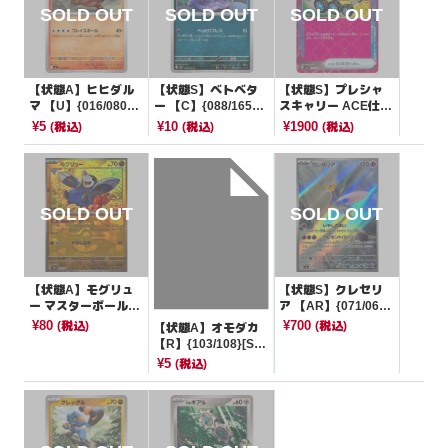
【状態A】ヒヒダル
【状態S】ベトベタ
【状態S】プレシャ
マ 【U】{016/080}
ー 【C】{088/165}
スキャリー ACE仕様
[M2]
[SV2a]
【-】{015/022}[SVL
¥5
¥10
¥1900
(税込)
(税込)
(税込)
N]
【状態A】モグリュ
【状態S】クレセリ
ー マスターボールミ
ア 【AR】{071/064}
ラー【-】{083/187}
[SV6a]
¥80
¥700
(税込)
(税込)
【状態A】オモダカ
[SV8a]
【R】{103/108}[SV
3]
¥5
(税込)