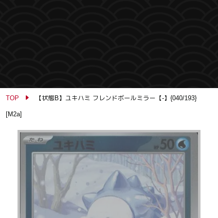
TOP
【状態B】ユキハミ フレンドボールミラー【-】{040/193}
[M2a]