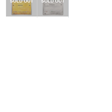
【状態B】グレッグ
【状態A】Nのギアル
ル 【C】{030/063}
【C】{064/100}[SV
[M1L]
9]
¥3
¥5
(税込)
(税込)
全ての商品
SR,SAR,UR等
AR/CHR
RR/RRR
状態S