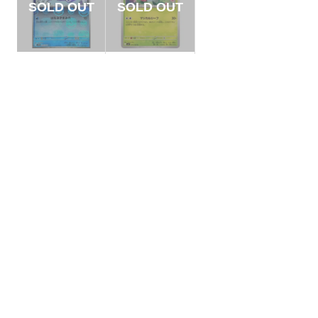
【状態B】クマシュ
【状態B】ニャロー
ン マスターボールミ
テ 【C】{011/100}
ラー【C】{028/086}
[SV9]
¥80
¥3
(税込)
(税込)
[SV11B]
全ての商品
SR,SAR,UR等
AR/CHR
RR/RRR
状態S