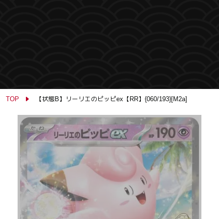
TOP
【状態B】リーリエのピッピex【RR】{060/193}[M2a]