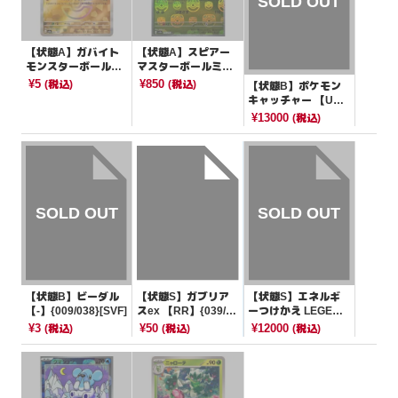
【状態A】ガバイト
【状態A】スピアー
モンスターボールミ
マスターボールミラ
ラー【-】{082/187}
ー【R】{015/165}[S
¥5
¥850
(税込)
(税込)
【状態B】ポケモン
[SV8a]
V2a]
キャッチャー 【U
R】{076/069}[BW4]
¥13000
(税込)
【状態B】ビーダル
【状態S】ガブリア
【状態S】エネルギ
【-】{009/038}[SVF]
スex 【RR】{039/18
ーつけかえ LEGEND
7}[SV8a]
ミラー【U】{063/07
¥3
¥50
¥12000
(税込)
(税込)
(税込)
0}[Ｌ1]