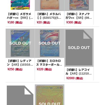
【状態S】メガサメ
【状態A】メラルバ
【状態A】スナノケ
ハダーex 【RR】{05
【-】{020/175}[SV
ガワex 【SR】{083/
1/080}[M2]
M]
066}[SV4K]
¥180
¥20
¥300
(税込)
(税込)
(税込)
【状態B】レディア
【状態B】ミロカロ
ン 【AR】{103/102}
ス マスターボールミ
[SV7]
ラー【-】{036/187}
¥250
¥220
(税込)
(税込)
【状態S】レアコイ
[SV8a]
ル 【AR】{112/106}
[SV8]
¥2000
(税込)