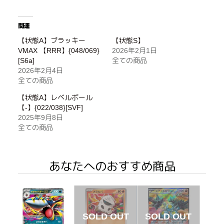
関連
【状態A】ブラッキー
【状態S】
VMAX 【RRR】{048/069}
2026年2月1日
[S6a]
全ての商品
2026年2月4日
全ての商品
【状態A】レベルボール
【-】{022/038}[SVF]
2025年9月8日
全ての商品
あなたへのおすすめ商品