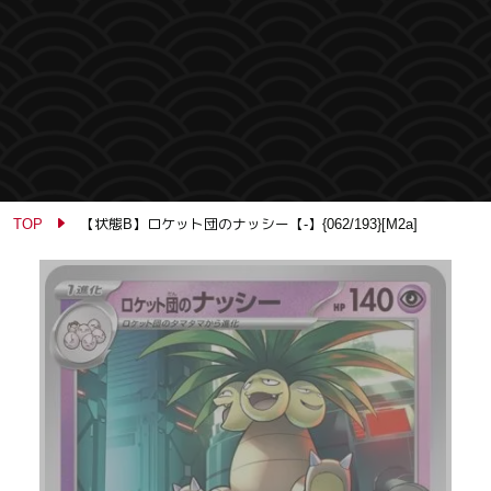
TOP
【状態B】ロケット団のナッシー【-】{062/193}[M2a]