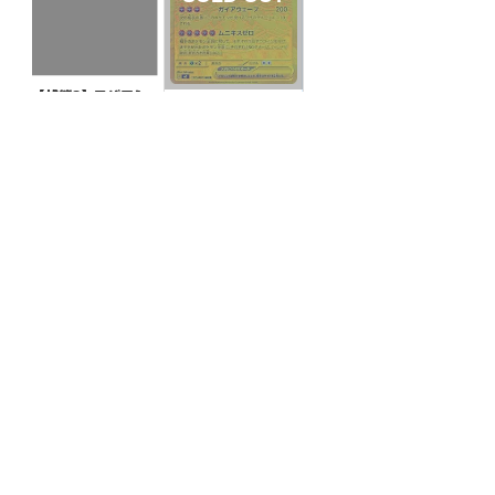
【状態S】ワザマシ
【状態B】メガジガ
ンデヴォリューショ
ルデex【MUR】{11
ン 【U】{063/066}
¥10
(税込)
7/080}[M3]
¥13000
(税込)
[SV4K]
全ての商品
SR,SAR,UR等
AR/CHR
RR/RRR