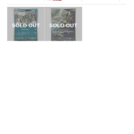
M]
【状態A】ダストダ
【状態S】キバゴ
ス 【U】{057/086}
【AR】{150/086}[S
[SV11W]
V11B]
¥5
¥1200
(税込)
(税込)
全ての商品
SR,SAR,UR等