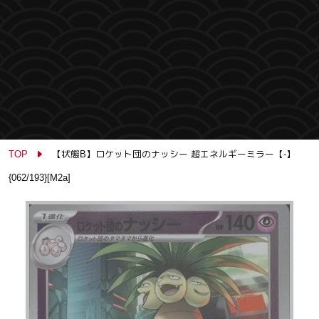
TOP
【状態B】ロケット団のナッシー 超エネルギーミラー【-】
{062/193}[M2a]