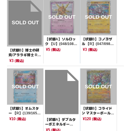
【状態A】ソルロッ
【状態B】コノヨザ
ク 【U】{048/108}
ル 【R】{047/098}
[SV3]
[SV10]
¥5
¥3
(税込)
(税込)
【状態B】博士の研
究/アララギ博士 R仕
様【-】{017/022}[S
¥3
(税込)
GI]
【状態S】オムスタ
【状態B】コライド
ー 【R】{139/165}
ン マスターボールミ
[SV2a]
ラー【-】{122/187}
¥10
¥120
(税込)
(税込)
【状態A】ダブルタ
[SV8a]
ーボエネルギー
【-】{051/053}[SVH
¥5
(税込)