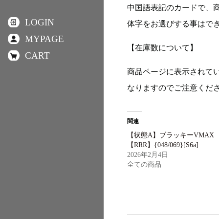
中国語表記のカードで、
LOGIN
体字をお選びする事はで
MYPAGE
【在庫数について】
CART
商品ページに表示されて
なりますのでご注意くだ
関連
【状態A】ブラッキーVMAX
【RRR】{048/069}[S6a]
2026年2月4日
全ての商品