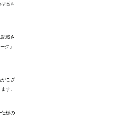
の型番を
に記載さ
マーク」
。_
品がござ
ります。
ー仕様の