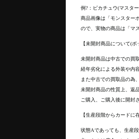
例?：ピカチュウ(マスターボー
商品画像は「モンスター
ので、実物の商品は「マ
【未開封商品について(ボ
未開封商品は中古での買
経年劣化による外装や内
また中古での買取品の為
未開封商品の性質上、返
ご購入、ご購入後に開封
【生産段階からカードに存
状態Aであっても、生産