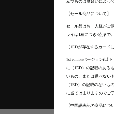
立つものは度合いによって
【セール商品について】
セール品はお一人様がご購
ライは1種につき3点まで
【1EDが存在するカード
1st editionバージ
に（1ED）の記載のある
いもの、または選べない
（1ED）の記載のないも
に当てはまりますのでご
【中国語表記の商品につ