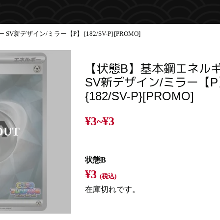
新デザイン/ミラー【P】{182/SV-P}[PROMO]
【状態B】基本鋼エネル
SV新デザイン/ミラー【P
{182/SV-P}[PROMO]
¥3~
¥3
状態B
¥3
(税込)
在庫切れです。