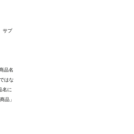
、サプ
「商品名
Dではな
品名に
い商品」