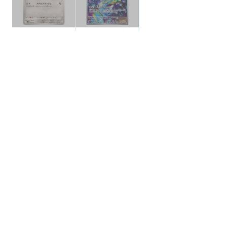
【状態B】ダイゴの
【状態B】サケブシ
メタング 【-】{006/
ッポ 【AR】{071/06
018}[SVOD]
6}[SV4K]
¥50
¥250
(税込)
(税込)
全ての商品
SR,SAR,UR等
AR/CHR
RR/RRR
状態S