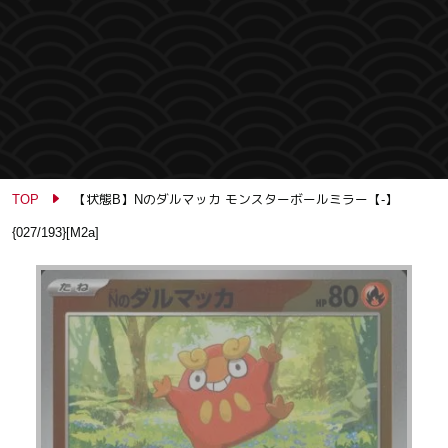
TOP
【状態B】Nのダルマッカ モンスターボールミラー【-】
{027/193}[M2a]