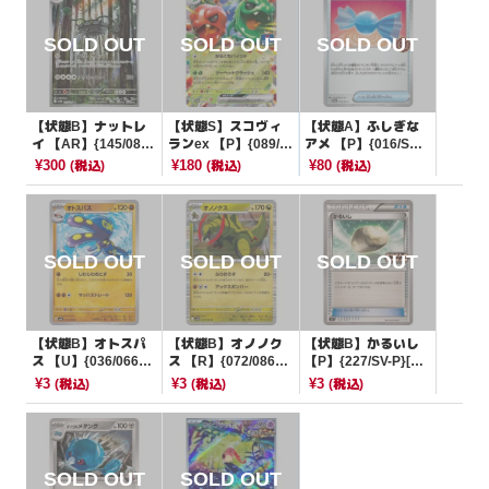
【状態B】ナットレ
【状態S】スコヴィ
【状態A】ふしぎな
イ 【AR】{145/086}
ランex 【P】{089/S
アメ 【P】{016/SV-
[SV11W]
V-P}[SV-P]
P}[その他]
¥300
¥180
¥80
(税込)
(税込)
(税込)
【状態B】オトスパ
【状態B】オノノク
【状態B】かるいし
ス 【U】{036/066}
ス 【R】{072/086}
【P】{227/SV-P}[PR
[SV4K]
[SV11B]
OMO]
¥3
¥3
¥3
(税込)
(税込)
(税込)