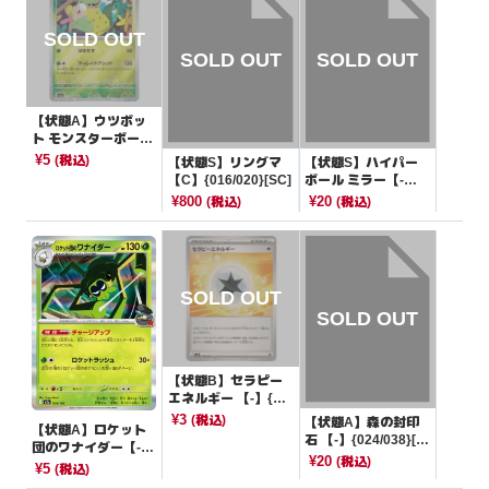
【状態A】ウツボッ
ト モンスターボール
ミラー【U】{071/16
¥5
(税込)
【状態S】リングマ
【状態S】ハイパー
5}[SV2a]
【C】{016/020}[SC]
ボール ミラー【-】
{375/414}[SI]
¥800
¥20
(税込)
(税込)
【状態B】セラピー
エネルギー 【-】{17
5/175}[SVM]
¥3
(税込)
【状態A】森の封印
【状態A】ロケット
石 【-】{024/038}[S
団のワナイダー【-】
VF]
¥20
(税込)
{016/193}[M2a]
¥5
(税込)