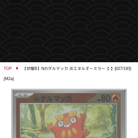
TOP
【状態B】Nのダルマッカ 炎エネルギーミラー【-】{027/193}
[M2a]