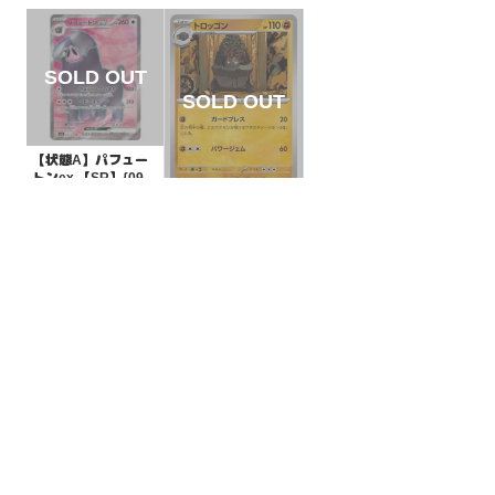
【状態A】パフュー
トンex 【SR】{096/
078}[SV1S]
¥200
(税込)
【状態B】トロッゴ
ン【-】{096/193}[M
2a]
¥3
(税込)
全ての商品