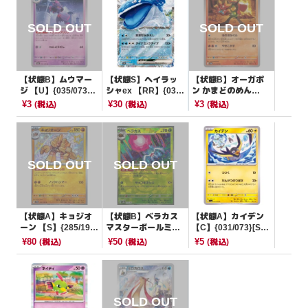
【状態B】ムウマー
【状態S】ヘイラッ
【状態B】オーガポ
ジ 【U】{035/073}
シャex 【RR】{032/
ン かまどのめん
[SV1a]
063}[SV9a]
【U】{021/063}[SV
¥3
¥30
¥3
(税込)
(税込)
(税込)
9a]
【状態A】キョジオ
【状態B】ベラカス
【状態A】カイデン
ーン 【S】{285/190}
マスターボールミラ
【C】{031/073}[SV
[SV4a]
ー【-】{014/187}[S
1a]
¥80
¥50
¥5
(税込)
(税込)
(税込)
V8a]