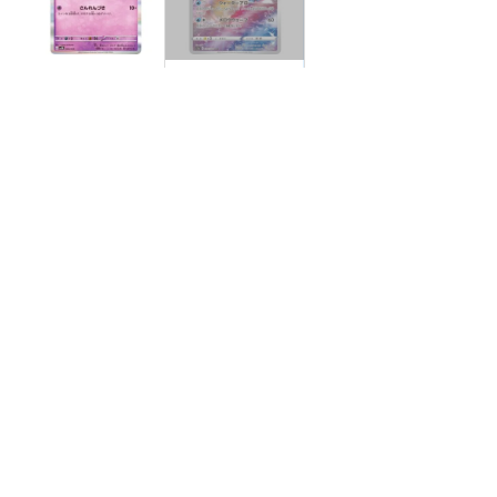
【状態S】ネイティ
【状態A】ミロカロ
R仕様【-】{004/02
ス 【CHR】{070/06
0}[SVEM]
8}[S11a]
¥10
¥400
(税込)
(税込)
全ての商品
SR,SAR,UR等
AR/CHR
RR/RRR
状態S