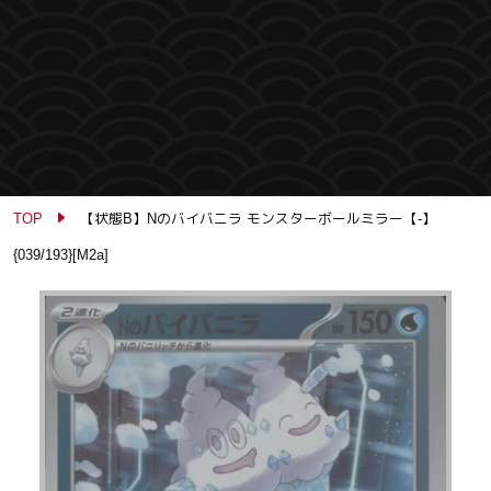
TOP
【状態B】Nのバイバニラ モンスターボールミラー【-】
{039/193}[M2a]