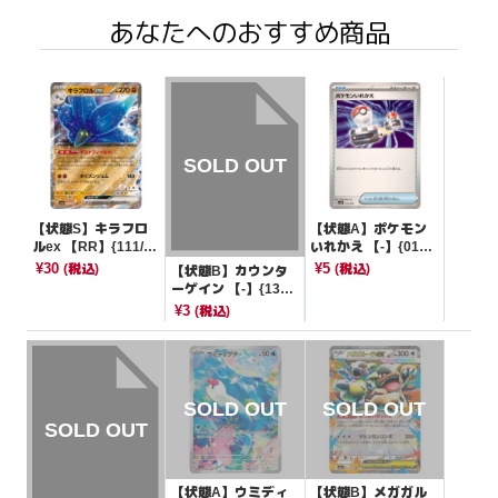
あなたへのおすすめ商品
【状態S】キラフロ
【状態A】ポケモン
ルex 【RR】{111/19
いれかえ 【-】{013/
0}[SV4a]
018}[SVOD]
¥30
¥5
(税込)
(税込)
【状態B】カウンタ
ーゲイン 【-】{139/
173}[sm12a]
¥3
(税込)
【状態A】ウミディ
【状態B】メガガル