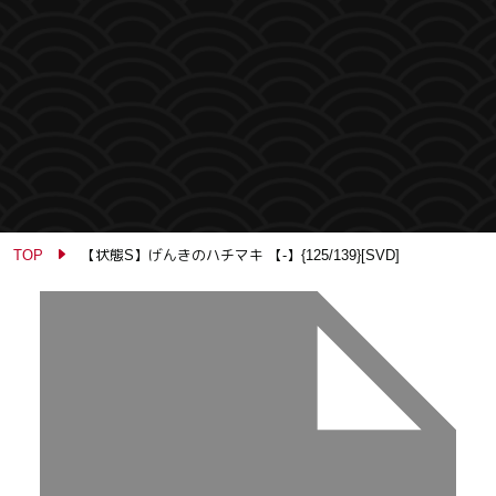
TOP
【状態S】げんきのハチマキ 【-】{125/139}[SVD]