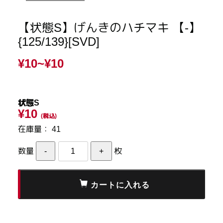
【状態S】げんきのハチマキ 【-】
{125/139}[SVD]
¥10~
¥10
状態S
¥10
(税込)
在庫量：
41
数量
枚