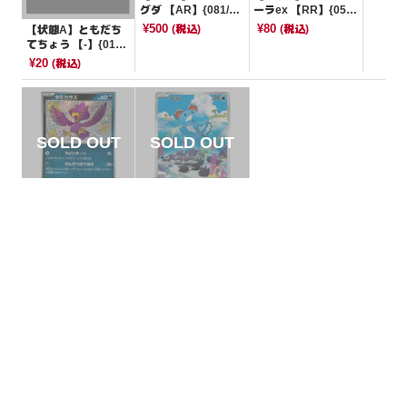
グダ 【AR】{081/07
ーラex 【RR】{051/
8}[SV1S]
063}[M1S]
¥500
¥80
(税込)
(税込)
【状態A】ともだち
てちょう 【-】{011/
021}[XYa]
¥20
(税込)
【状態A】ヤミカラ
【状態S】マリル
ス 【S】{288/190}[S
【AR】{073/071}[S
V4a]
V2P]
¥80
¥1500
(税込)
(税込)