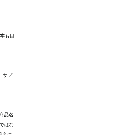
何本も目
、サプ
「商品名
Dではな
品名に