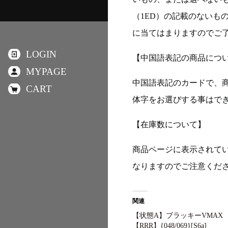
（1ED）の記載のないも
に当てはまりますのでご
LOGIN
【中国語表記の商品につ
MYPAGE
中国語表記のカードで、
CART
体字をお選びする事はで
【在庫数について】
商品ページに表示されて
なりますのでご注意くだ
関連
【状態A】ブラッキーVMAX
【RRR】{048/069}[S6a]