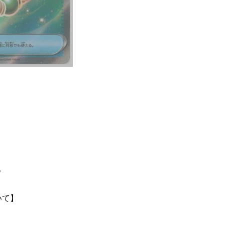
て
いて】