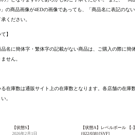
の」の商品画像が4EDの画像であっても、「商品名に表記のな
了承ください。
いて】
商品名に簡体字・繁体字の記載がない商品は、ご購入の際に簡
きません。
いる在庫数は通販サイト上の在庫数となります。各店舗の在庫
さい。
【状態S】
【状態A】レベルボール 【-
2026年2月1日
{022/038}[SVF]