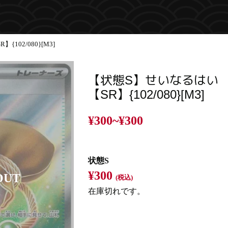
102/080}[M3]
【状態S】せいなるはい
【SR】{102/080}[M3]
¥300~
¥300
状態S
¥300
(税込)
在庫切れです。