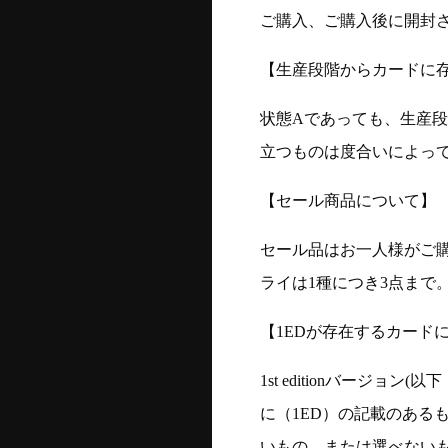
ご購入、ご購入後に開封
【生産段階からカードに存
状態Aであっても、生産
立つものは度合いによって
【セール商品について】
セール品はお一人様がご購
ライは1種につき3点まで
【1EDが存在するカード
1st editionバージ
に（1ED）の記載のある
いもの、または選べない