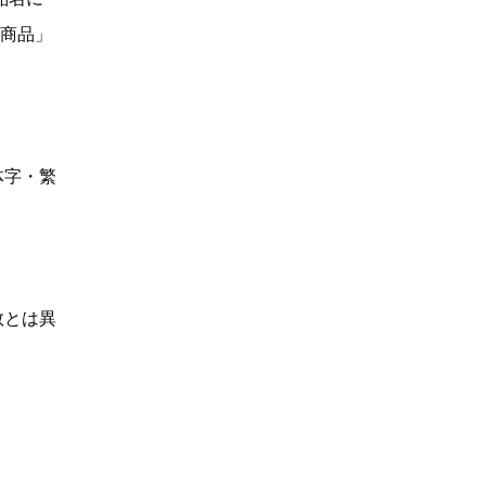
い商品」
体字・繁
数とは異
】