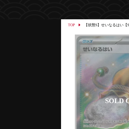
TOP
【状態S】せいなるはい【SR】{