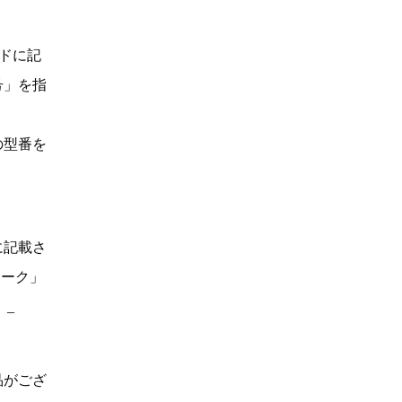
ドに記
号」を指
の型番を
に記載さ
マーク」
。_
品がござ