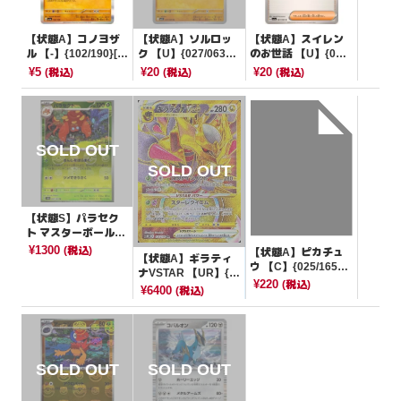
【状態A】コノヨザ
【状態A】ソルロッ
【状態A】スイレン
ル 【-】{102/190}[S
ク 【U】{027/063}
のお世話 【U】{064/
V4a]
[M1L]
066}[SV5a]
¥5
¥20
¥20
(税込)
(税込)
(税込)
【状態S】パラセク
ト マスターボールミ
ラー【U】{047/165}
¥1300
(税込)
【状態A】ピカチュ
【状態A】ギラティ
[SV2a]
ウ 【C】{025/165}
ナVSTAR 【UR】{1
[SV2a]
¥220
(税込)
25/100}[S11]
¥6400
(税込)