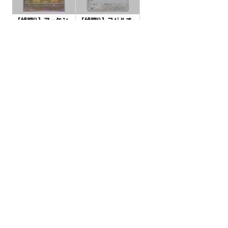
【状態B】アーケン
【状態B】コバルオ
マスターボールミラ
ン 【R】{068/086}
ー【U】{047/086}[S
[SV11B]
¥80
¥3
(税込)
(税込)
V11W]
全ての商品
SR,SAR,UR等
AR/CHR
RR/RRR
状態S
状態A