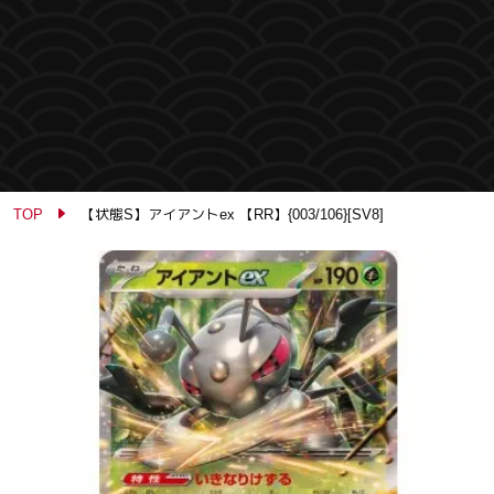
TOP
【状態S】アイアントex 【RR】{003/106}[SV8]