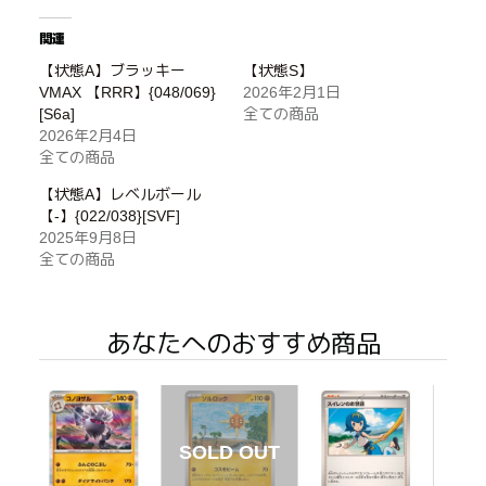
関連
【状態A】ブラッキー
【状態S】
VMAX 【RRR】{048/069}
2026年2月1日
[S6a]
全ての商品
2026年2月4日
全ての商品
【状態A】レベルボール
【-】{022/038}[SVF]
2025年9月8日
全ての商品
あなたへのおすすめ商品