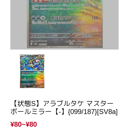
【状態S】アラブルタケ マスター
ボールミラー【-】{099/187}[SV8a]
¥80~
¥80