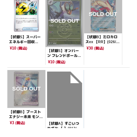
【状態S】スーパー
【状態B】ミロカロ
エネルギー回収
スex 【RR】{026/10
【U】{064/073}[SV
6}[SV8]
¥10
¥30
(税込)
(税込)
【状態S】オンバー
1a]
ン フレンドボールミ
ラー【-】{131/193}
¥10
(税込)
[M2a]
【状態B】ブースト
エナジー未来 モンス
ターボールミラー
¥3
(税込)
【状態A】すごいつ
【-】{158/187}[SV8
りざお 【-】{013/03
a]
8}[SVF]
¥5
(税込)