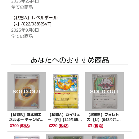
2026年2月4日
全ての商品
【状態A】レベルボール
【-】{022/038}[SVF]
2025年9月8日
全ての商品
あなたへのおすすめ商品
【状態B】基本闘エ
【状態A】カイリュ
【状態B】フォレト
ネルギー チャンピオ
ー 【R】{149/165}
ス 【U】{043/071}
ンズリーグ2025
[SV2a]
[SV5M]
¥300
¥220
¥3
(税込)
(税込)
(税込)
【P】{207/SV-P}[そ
の他]