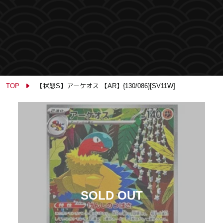
TOP
【状態S】アーケオス 【AR】{130/086}[SV11W]