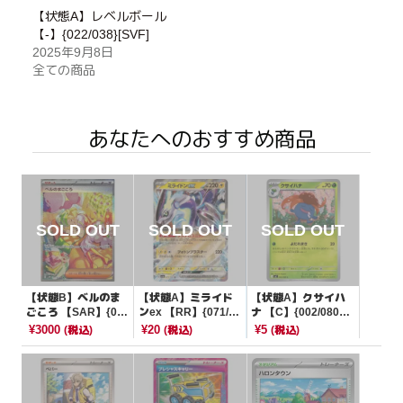
【状態A】レベルボール
【-】{022/038}[SVF]
2025年9月8日
全ての商品
あなたへのおすすめ商品
【状態B】ベルのま
【状態A】ミライド
【状態A】クサイハ
ごころ 【SAR】{09
ンex 【RR】{071/19
ナ 【C】{002/080}
7/071}[SV5M]
0}[SV4a]
[M2]
¥3000
¥20
¥5
(税込)
(税込)
(税込)