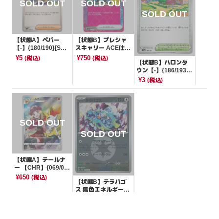
【状態A】ペパー
【状態B】プレシャ
【-】{180/190}[SV4
スキャリー ACE仕様
a]
【-】{015/022}[SVL
¥5
¥750
(税込)
(税込)
【状態B】ハロンタ
N]
ウン【-】{186/193}
[M2a]
¥3
(税込)
【状態A】テールナ
ー 【CHR】{069/06
8}[S11a]
¥650
(税込)
【状態B】テラパゴ
ス 無色エネルギーミ
ラー【-】{144/193}
¥3
(税込)
[M2a]