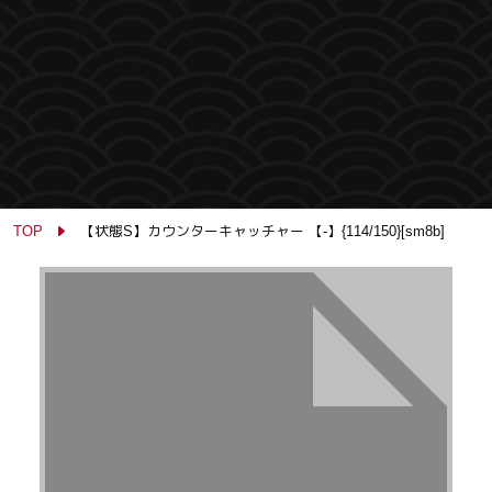
TOP
【状態S】カウンターキャッチャー 【-】{114/150}[sm8b]