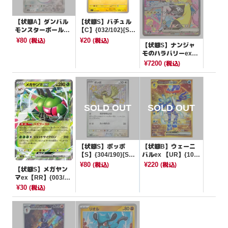
【状態A】ダンバル
【状態S】バチュル
モンスターボールミ
【C】{032/102}[SV
ラー【-】{106/187}
7]
¥80
¥20
(税込)
(税込)
【状態S】ナンジャ
[SV8a]
モのハラバリーex
【SAR】{236/193}
¥7200
(税込)
[M2a]
【状態S】ポッポ
【状態B】ウェーニ
【S】{304/190}[SV4
バルex 【UR】{103/
a]
073}[SV1a]
¥80
¥220
(税込)
(税込)
【状態S】メガヤン
マex【RR】{003/19
3}[M2a]
¥30
(税込)