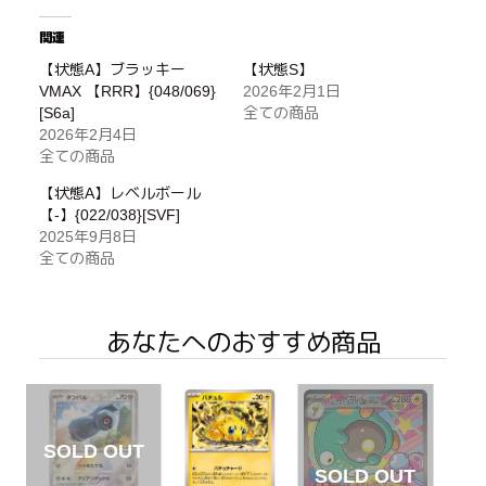
関連
【状態A】ブラッキー
【状態S】
VMAX 【RRR】{048/069}
2026年2月1日
[S6a]
全ての商品
2026年2月4日
全ての商品
【状態A】レベルボール
【-】{022/038}[SVF]
2025年9月8日
全ての商品
あなたへのおすすめ商品