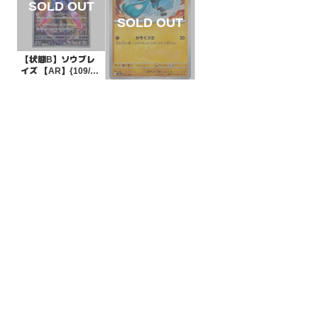
【状態B】ソウブレ
イズ 【AR】{109/10
6}[SV8]
¥500
(税込)
【状態S】リオル
【-】{091/193}[M2
a]
¥10
(税込)
全ての商品
SR,SAR,UR等
AR/CHR