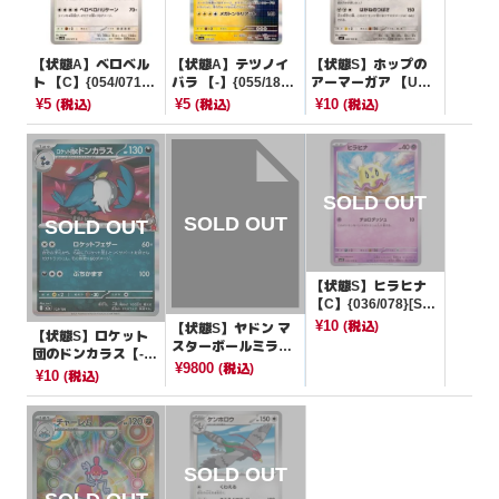
【状態A】ベロベル
【状態A】テツノイ
【状態S】ホップの
ト 【C】{054/071}
バラ 【-】{055/187}
アーマーガア 【U】
[SV5M]
[SV8a]
{068/100}[SV9]
¥5
¥5
¥10
(税込)
(税込)
(税込)
【状態S】ヒラヒナ
【C】{036/078}[SV
1S]
¥10
(税込)
【状態S】ヤドン マ
【状態S】ロケット
スターボールミラー
団のドンカラス【-】
【C】{079/165}[SV
¥9800
(税込)
{103/193}[M2a]
¥10
(税込)
2a]