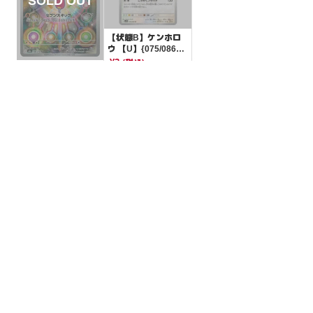
【状態B】ケンホロ
ウ 【U】{075/086}
[SV11B]
¥3
(税込)
【状態A】チャーレ
ム【AR】{207/193}
[M2a]
¥350
(税込)
全ての商品
SR,SAR,UR等
AR/CHR
RR/RRR