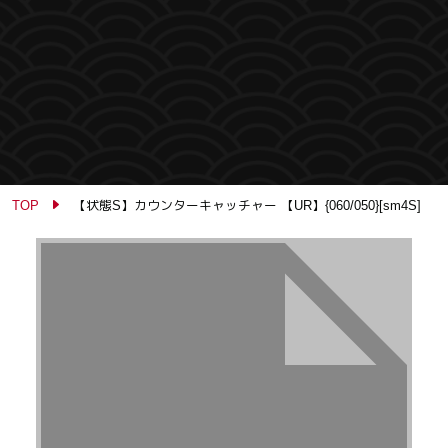
TOP
【状態S】カウンターキャッチャー 【UR】{060/050}[sm4S]