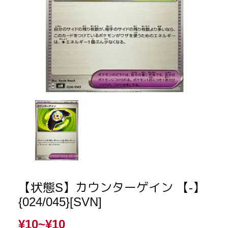
【状態S】カウンターゲイン 【-】
{024/045}[SVN]
¥10~
¥10