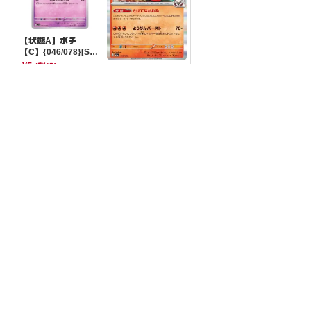
【状態A】ボチ
【C】{046/078}[SV
1V]
¥5
(税込)
【状態A】ヒビキの
マグカルゴ【-】{01
9/193}[M2a]
¥5
(税込)
全ての商品
SR,SAR,UR等
AR/CHR
RR/RRR