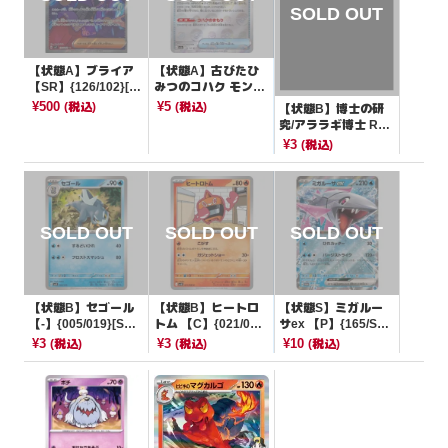
【状態A】ブライア
【状態A】古びたひ
【SR】{126/102}[S
みつのコハク モンス
V7]
ターボールミラー
¥500
¥5
(税込)
(税込)
【状態B】博士の研
【C】{156/165}[SV
究/アララギ博士 R仕
2a]
様【-】{014/019}[S
¥3
(税込)
GG]
【状態B】セゴール
【状態B】ヒートロ
【状態S】ミガルー
【-】{005/019}[SVJ
トム 【C】{021/09
サex 【P】{165/SV-
P]
8}[SV10]
P}[PROMO]
¥3
¥3
¥10
(税込)
(税込)
(税込)