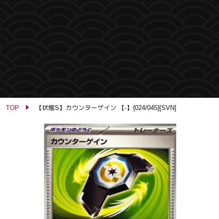
TOP
【状態S】カウンターゲイン 【-】{024/045}[SVN]