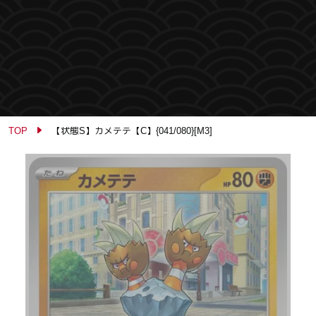
TOP
【状態S】カメテテ【C】{041/080}[M3]