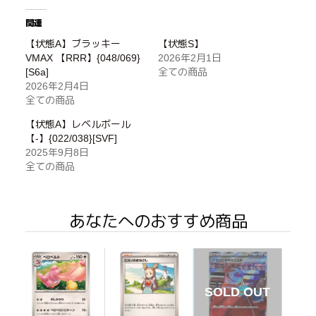
関連
【状態A】ブラッキー
【状態S】
VMAX 【RRR】{048/069}
2026年2月1日
[S6a]
全ての商品
2026年2月4日
全ての商品
【状態A】レベルボール
【-】{022/038}[SVF]
2025年9月8日
全ての商品
あなたへのおすすめ商品