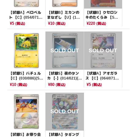
【状態A】ベロベル
【状態B】ミカンの
【状態B】クセロシ
ト 【C】{054/071}
まなざし 【U】{104/
キのたくらみ 【S
[SV5M]
106}[SV8]
R】{086/064}[SV6a]
¥5
¥10
¥220
(税込)
(税込)
(税込)
【状態S】バチュル
【状態S】夜のタン
【状態A】アオガラ
【C】{030/086}[SV1
カ 【-】{014/021}[M
ス 【C】{064/071}
1W]
BD]
[SV2P]
¥10
¥80
¥5
(税込)
(税込)
(税込)
【状態S】お祭り会
【状態A】タギング