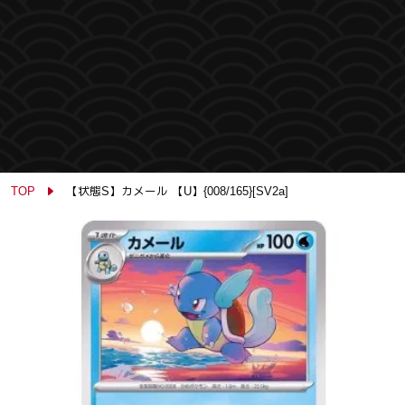
TOP
【状態S】カメール 【U】{008/165}[SV2a]