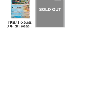
【状態A】ウネルミ
ナモ 【R】{026/06
6}[SV5a]
¥5
(税込)
【状態S】ともだち
てちょう 【TR】{09
1/094}[sm11]
¥300
(税込)
全ての商品
SR,SAR,UR等
AR/CHR