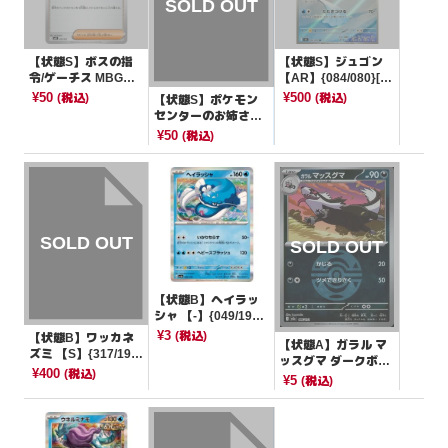
【状態S】ボスの指
【状態S】ジュゴン
令/ゲーチス MBG
【AR】{084/080}[M
【-】{020/021}[MB
2]
¥50
¥500
(税込)
(税込)
【状態S】ポケモン
G]
センターのお姉さん
【-】{021/023}[sA]
¥50
(税込)
【状態B】ヘイラッ
シャ 【-】{049/190}
[SV4a]
¥3
(税込)
【状態B】ワッカネ
【状態A】ガラル マ
ズミ 【S】{317/190}
ッスグマ ダークボー
[SV4a]
¥400
(税込)
ルミラー【-】{106/1
¥5
(税込)
93}[M2a]