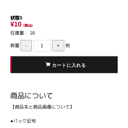
状態S
¥10
(税込)
在庫量：
16
数量
枚
商品について
【商品名と商品画像について】
●パック記号