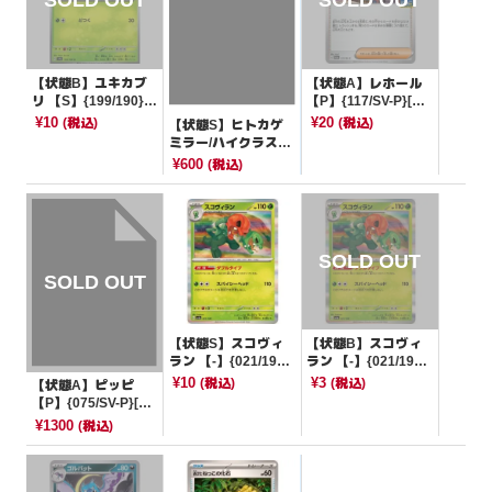
【状態B】ユキカブ
【状態A】レホール
リ 【S】{199/190}[S
【P】{117/SV-P}[そ
V4a]
の他]
¥10
¥20
(税込)
(税込)
【状態S】ヒトカゲ
ミラー/ハイクラスパ
ック仕様【-】{025/1
¥600
(税込)
90}[SV4a]
【状態S】スコヴィ
【状態B】スコヴィ
ラン 【-】{021/190}
ラン 【-】{021/190}
[SV4a]
[SV4a]
¥10
¥3
(税込)
(税込)
【状態A】ピッピ
【P】{075/SV-P}[PR
OMO]
¥1300
(税込)