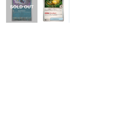
【状態A】ゴルバッ
【状態S】古びたね
ト 【U】{042/165}
っこの化石 【C】{0
[SV2a]
90/102}[SV7]
¥5
¥10
(税込)
(税込)
全ての商品
SR,SAR,UR等
AR/CHR
RR/RRR