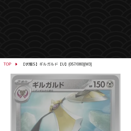
TOP
【状態S】ギルガルド【U】{057/080}[M3]