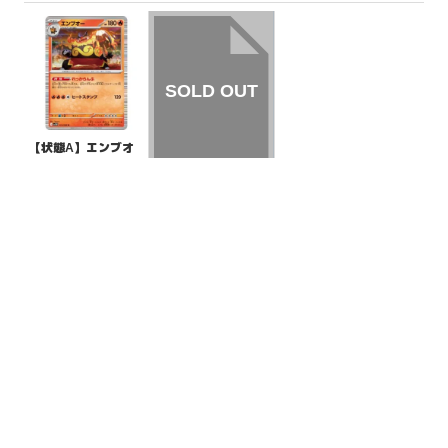
【状態A】エンブオ
ー 【R】{013/086}
[SV11W]
¥5
(税込)
【状態A】カルボウ
【P】{036/SV-P}[PR
OMO]
¥220
(税込)
全ての商品
SR,SAR,UR等