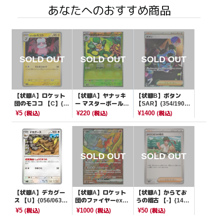
あなたへのおすすめ商品
【状態A】ロケット
【状態A】ヤナッキ
【状態B】ボタン
団のモココ 【C】{0
ー マスターボールミ
【SAR】{354/190}
35/098}[SV10]
ラー【U】{005/086}
[SV4a]
¥5
¥220
¥1400
(税込)
(税込)
(税込)
[SV11B]
【状態A】デカグー
【状態A】ロケット
【状態A】からてお
ス 【U】{056/063}
団のファイヤーex
うの稽古 【-】{147/
[M1L]
【SR】{112/098}[S
175}[SVM]
¥5
¥1000
¥50
(税込)
(税込)
(税込)
V10]