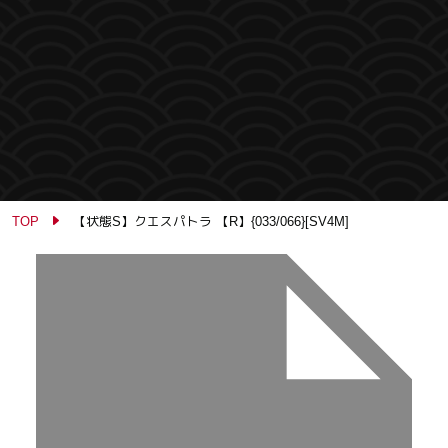
TOP
【状態S】クエスパトラ 【R】{033/066}[SV4M]