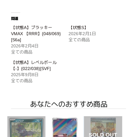
関連
【状態A】ブラッキー
【状態S】
VMAX 【RRR】{048/069}
2026年2月1日
[S6a]
全ての商品
2026年2月4日
全ての商品
【状態A】レベルボール
【-】{022/038}[SVF]
2025年9月8日
全ての商品
あなたへのおすすめ商品