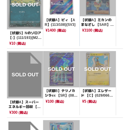
【状態A】ピィ 【A
【状態A】ミカンの
R】{113/108}[SV3]
まなざし 【SAR】{1
35/106}[SV8]
¥1400
¥3100
(税込)
(税込)
【状態S】Nのゾロア
【-】{111/193}[M2
a]
¥10
(税込)
【状態B】テツノカ
【状態A】エレザー
シラex 【SR】{086/
ド 【C】{029/066}
071}[SV5M]
[SV5a]
¥100
¥5
(税込)
(税込)
【状態A】スーパー
エネルギー回収 【U
R】{098/071}[SV2
¥300
(税込)
D]