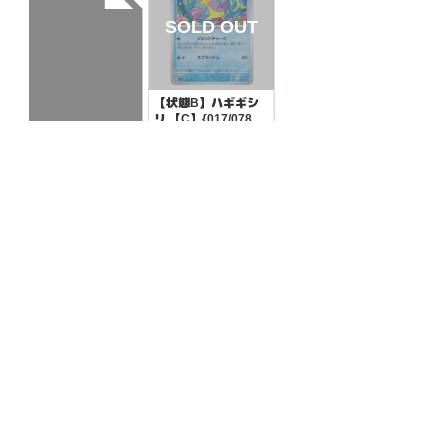
【状態B】ハギギシ
リ 【C】{017/078}
[SV1S]
¥3
(税込)
【状態B】たべのこ
し 【U】{160/165}
[SV2a]
¥10
(税込)
全ての商品
SR,SAR,UR等
AR/CHR