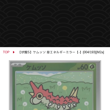
TOP
【状態S】ケムッソ 草エネルギーミラー【-】{004/193}[M2a]