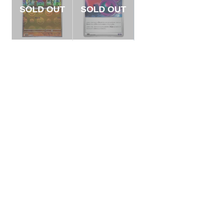
【状態B】コジョフ
【状態B】ロケット
ー モンスターボール
団エネルギー 【U】
ミラー【C】{049/08
{098/098}[SV10]
¥3
¥10
(税込)
(税込)
6}[SV11W]
全ての商品
SR,SAR,UR等
AR/CHR
RR/RRR