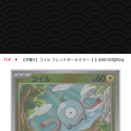
TOP
【状態S】コイル フレンドボールミラー【-】{045/193}[M2a]