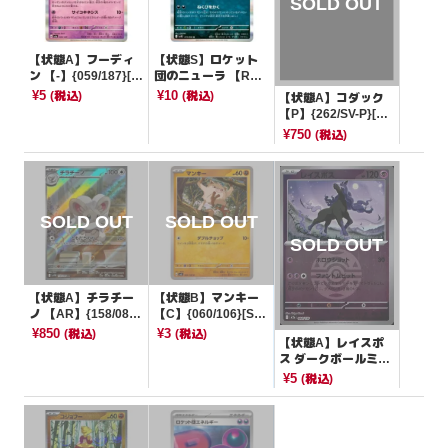
【状態A】フーディ
【状態S】ロケット
ン 【-】{059/187}[S
団のニューラ 【R】
V8a]
{072/098}[SV10]
¥5
¥10
(税込)
(税込)
【状態A】コダック
【P】{262/SV-P}[そ
の他]
¥750
(税込)
【状態A】チラチー
【状態B】マンキー
ノ 【AR】{158/086}
【C】{060/106}[SV
[SV11B]
8]
¥850
¥3
(税込)
(税込)
【状態A】レイスポ
ス ダークボールミラ
ー【-】{080/193}[M
¥5
(税込)
2a]