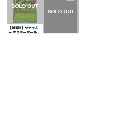
【状態B】ヤナッキ
ー マスターボールミ
ラー【U】{005/086}
¥80
(税込)
【状態A】メタモン
[SV11B]
【P】{166/SV-P}[PR
OMO]
¥80
(税込)
全ての商品
SR,SAR,UR等
AR/CHR