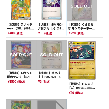
【状態S】ワナイダ
【状態S】ポケモン
【状態B】くさりも
ーex 【SR】{091/07
いれかえ 【-】{013/
ち モンスターボール
8}[SV1V]
018}[SVOD]
ミラー【-】{154/18
¥400
¥10
¥220
(税込)
(税込)
(税込)
7}[SV8a]
【状態B】ロケット
【状態B】ビッパ
団のサカキ 【SAR】
【-】{007/021}[SVJ
{129/098}[SV10]
L]
¥1500
¥3
(税込)
(税込)
【状態A】ドロンチ
【C】{080/101}[SV
6]
¥20
(税込)