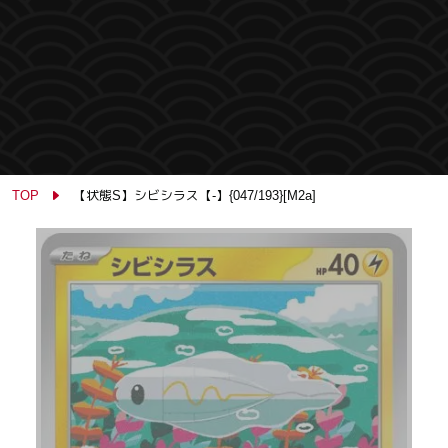
TOP
【状態S】シビシラス【-】{047/193}[M2a]