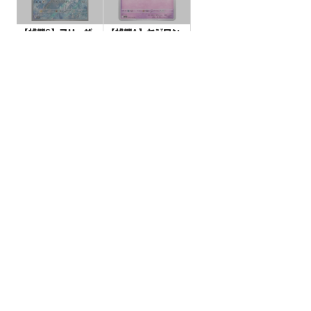
【状態S】フリーザ
【状態A】ヤジロン
ー 【AR】{102/100}
【C】{049/108}[SV
[SV9]
3]
¥1600
¥5
(税込)
(税込)
全ての商品
SR,SAR,UR等
AR/CHR
RR/RRR
状態S
状態A