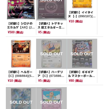
【状態S】イイネイ
ヌ 【-】{090/187}[S
V8a]
¥10
(税込)
【状態S】シロナの
【状態A】トゲキッ
ミカルゲ【AR】{20
ス 超エネルギーミラ
8/193}[M2a]
ー【-】{066/193}[M
¥500
¥5
(税込)
(税込)
2a]
【状態S】ヘルガー
【状態A】ハーデリ
【状態B】ギギギア
【C】{008/064}[SV
ア 【C】{073/086}
ル マスターボールミ
6a]
[SV11W]
ラー【R】{067/086}
¥10
¥5
¥80
(税込)
(税込)
(税込)
[SV11W]