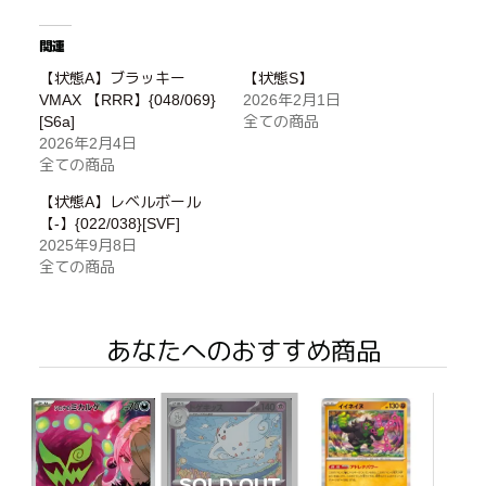
関連
【状態A】ブラッキー
【状態S】
VMAX 【RRR】{048/069}
2026年2月1日
[S6a]
全ての商品
2026年2月4日
全ての商品
【状態A】レベルボール
【-】{022/038}[SVF]
2025年9月8日
全ての商品
あなたへのおすすめ商品