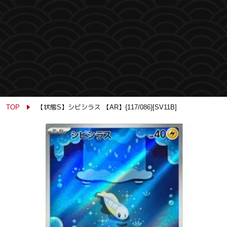
TOP
【状態S】シビシラス 【AR】{117/086}[SV11B]