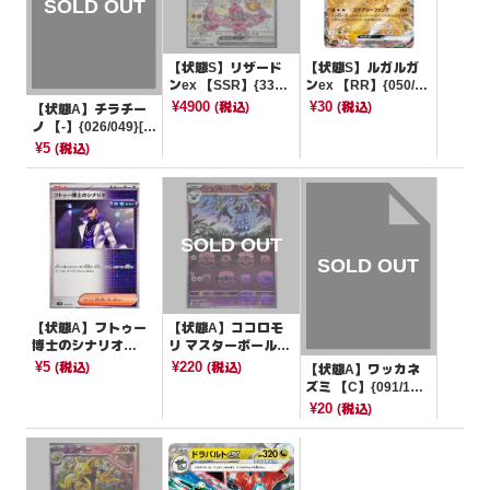
【状態S】リザード
【状態S】ルガルガ
ンex 【SSR】{331/1
ンex 【RR】{050/07
90}[SV4a]
3}[SV1a]
¥4900
¥30
(税込)
(税込)
【状態A】チラチー
ノ 【-】{026/049}[S
VG]
¥5
(税込)
【状態A】フトゥー
【状態A】ココロモ
博士のシナリオ
リ マスターボールミ
【-】{036/045}[SV
ラー【U】{034/086}
¥5
¥220
(税込)
(税込)
【状態A】ワッカネ
N]
[SV11W]
ズミ 【C】{091/10
6}[SV8]
¥20
(税込)