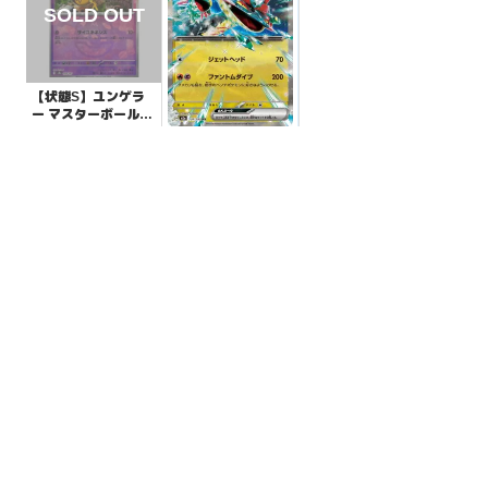
【状態S】ユンゲラ
ー マスターボールミ
ラー【-】{058/187}
¥300
(税込)
【状態S】ドラパル
[SV8a]
トex【RR】{134/19
3}[M2a]
¥50
(税込)
全ての商品
SR,SAR,UR等
AR/CHR