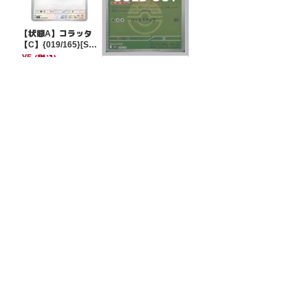
【状態A】コラッタ
【C】{019/165}[SV
2a]
¥5
(税込)
【状態S】シロナの
ロズレイド モンスタ
ーボールミラー【-】
¥10
(税込)
{010/193}[M2a]
全ての商品
SR,SAR,UR等
AR/CHR
RR/RRR