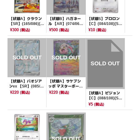
【状態A】クラウン
【状態B】ハガネー
【状態S】ブロロン
【SR】{165/086}[S
ル 【AR】{074/066}
【C】{084/108}[SV
V11W]
[SV4M]
3]
¥300
¥500
¥10
(税込)
(税込)
(税込)
【状態A】パオジア
【状態A】サケブシ
ンex 【SR】{085/07
ッポ マスターボール
1}[SV2P]
ミラー【-】{071/18
¥220
¥220
(税込)
(税込)
【状態A】ピジョン
7}[SV8a]
【C】{088/108}[SV
3]
¥5
(税込)