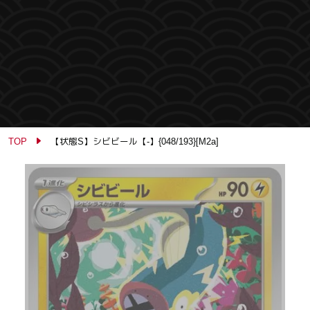
TOP
【状態S】シビビール【-】{048/193}[M2a]