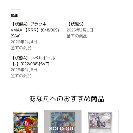
関連
【状態A】ブラッキー
【状態S】
VMAX 【RRR】{048/069}
2026年2月1日
[S6a]
全ての商品
2026年2月4日
全ての商品
【状態A】レベルボール
【-】{022/038}[SVF]
2025年9月8日
全ての商品
あなたへのおすすめ商品