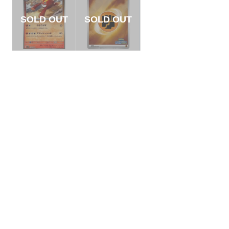
【状態B】ヒヒダル
【状態B】基本闘エ
マ モンスターボール
ネルギー チャンピオ
ミラー【U】{014/08
ンズリーグ2025
¥3
¥300
(税込)
(税込)
6}[SV11B]
【P】{207/SV-P}[そ
の他]
全ての商品
SR,SAR,UR等
AR/CHR
RR/RRR