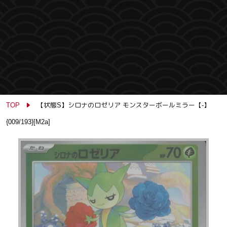
TOP
【状態S】シロナのロゼリア モンスターボールミラー【-】
{009/193}[M2a]