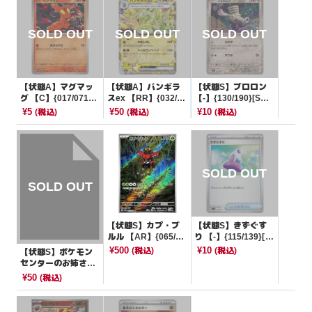
【状態A】マグマッ
【状態A】バンギラ
【状態S】ブロロン
グ 【C】{017/071}
スex 【RR】{032/10
【-】{130/190}[SV4
[SV5M]
8}[SV3]
a]
¥5
¥50
¥10
(税込)
(税込)
(税込)
【状態S】カプ・ブ
【状態S】きずぐす
ルル 【AR】{065/06
り 【-】{115/139}[S
4}[SV6a]
VD]
¥500
¥10
(税込)
(税込)
【状態S】ポケモン
センターのお姉さん
【-】{027/031}[SM
¥50
(税込)
K]