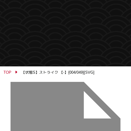
TOP
【状態S】ストライク 【-】{004/049}[SVG]