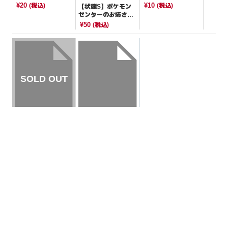
[SV5M]
[SV2a]
¥20
¥10
(税込)
(税込)
【状態S】ポケモン
センターのお姉さん
【-】{021/023}[sA]
¥50
(税込)
【状態A】ホーホー
【状態A】ヒンバス
【C】{076/102}[SV
【C】{013/066}[SV
7]
4M]
¥5
¥5
(税込)
(税込)