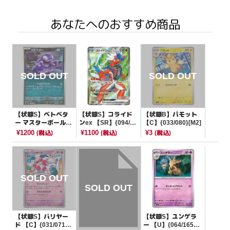
あなたへのおすすめ商品
【状態S】ベトベタ
【状態S】コライド
【状態B】パモット
ー マスターボールミ
ンex 【SR】{094/07
【C】{033/080}[M2]
ラー【C】{088/165}
8}[SV1S]
¥1200
¥1100
¥3
(税込)
(税込)
(税込)
[SV2a]
【状態S】バリヤー
【状態S】ユンゲラ
ド 【C】{031/071}
ー 【U】{064/165}