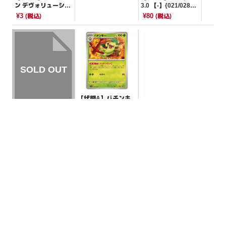
ン デヴォリューショ
3.0 【-】{021/028}
ン 【-】{029/044}[S
[SJ]
¥3
¥80
(税込)
(税込)
VK]
【状態A】バチンキ
ー 【C】{009/101}
[SV6]
¥5
(税込)
【状態S】ネオアッ
パーエネルギー 【A
CE】{071/071}[SV5
¥1200
(税込)
K]