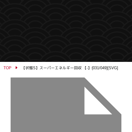
TOP
【状態S】スーパーエネルギー回収 【-】{031/049}[SVG]