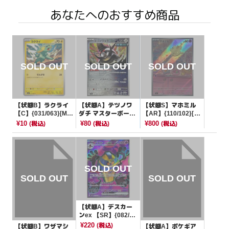
あなたへのおすすめ商品
【状態B】ラクライ
【状態A】テツノワ
【状態S】マホミル
【C】{031/063}[M1
ダチ マスターボール
【AR】{110/102}[S
S]
ミラー【-】{116/18
V7]
¥10
¥80
¥800
(税込)
(税込)
(税込)
7}[SV8a]
【状態A】デスカー
ンex 【SR】{082/06
6}[SV4K]
¥220
(税込)
【状態B】ワザマシ
【状態A】ポケギア