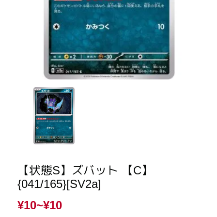
【状態S】ズバット 【C】
{041/165}[SV2a]
¥10~
¥10