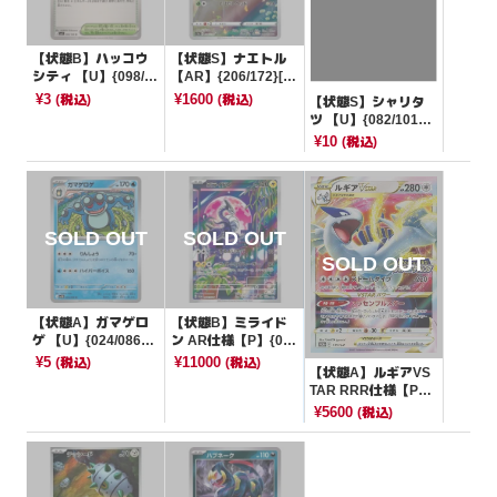
【状態B】ハッコウ
【状態S】ナエトル
シティ 【U】{098/1
【AR】{206/172}[S
00}[SV9]
12a]
¥3
¥1600
(税込)
(税込)
【状態S】シャリタ
ツ 【U】{082/101}
[SV6]
¥10
(税込)
【状態A】ガマゲロ
【状態B】ミライド
ゲ 【U】{024/086}
ン AR仕様【P】{04
[SV11B]
8/SV-P}[その他]
¥5
¥11000
(税込)
(税込)
【状態A】ルギアVS
TAR RRR仕様【P】
{325/S-P}[その他]
¥5600
(税込)