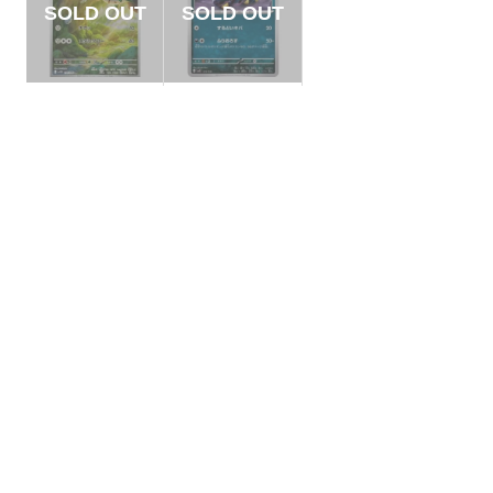
【状態B】テッシー
【状態A】ハブネー
ド 【AR】{144/086}
ク 【-】{073/139}[S
[SV11W]
VD]
¥300
¥5
(税込)
(税込)
全ての商品
SR,SAR,UR等
AR/CHR
RR/RRR
状態S