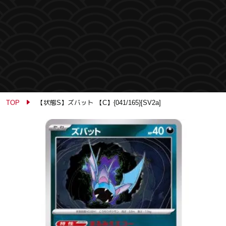
TOP
【状態S】ズバット 【C】{041/165}[SV2a]