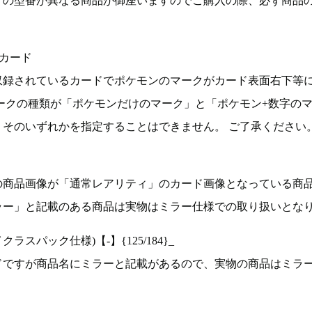
ドの型番が異なる商品が御座いますのでご購入の際、必ず商品
カード
収録されているカードでポケモンのマークがカード表面右下等
ークの種類が「ポケモンだけのマーク」と「ポケモン+数字の
そのいずれかを指定することはできません。 ご了承ください
の商品画像が「通常レアリティ」のカード画像となっている商
ラー」と記載のある商品は実物はミラー仕様での取り扱いとな
ラスパック仕様)【-】{125/184}_
ドですが商品名にミラーと記載があるので、実物の商品はミラ