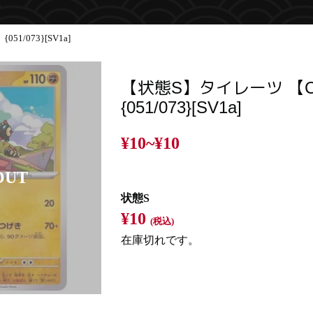
1/073}[SV1a]
【状態S】タイレーツ 【
{051/073}[SV1a]
¥10~
¥10
状態S
¥10
(税込)
在庫切れです。