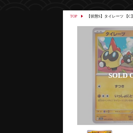
TOP
【状態S】タイレーツ 【C】{05