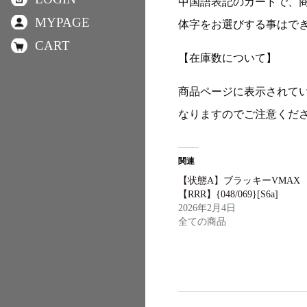
中国語表記のカードで、
MYPAGE
体字をお選びする事はで
CART
【在庫数について】
商品ページに表示されて
なりますのでご注意くだ
関連
【状態A】ブラッキーVMAX
【RRR】{048/069}[S6a]
2026年2月4日
全ての商品