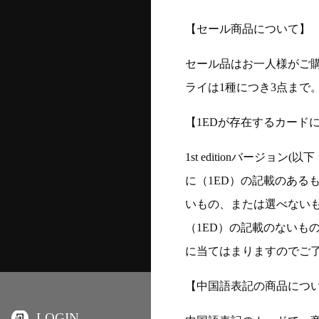
【セール商品について】
セール品はお一人様がご購
ライは1種につき3点まで
【1EDが存在するカード
1st editionバージ
に（1ED）の記載のある
いもの、または選べない
（1ED）の記載のないも
に当てはまりますのでご
【中国語表記の商品につ
LOGIN