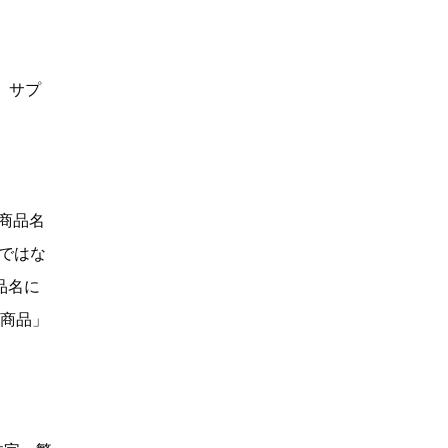
、サプ
「商品名
Dではな
品名に
い商品」