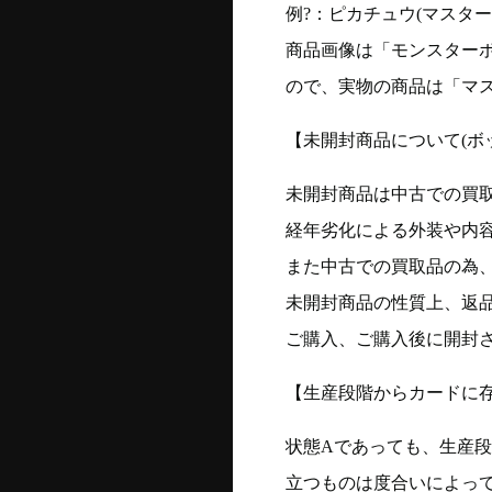
例?：ピカチュウ(マスターボー
商品画像は「モンスター
ので、実物の商品は「マ
【未開封商品について(ボ
未開封商品は中古での買
経年劣化による外装や内
また中古での買取品の為
未開封商品の性質上、返
ご購入、ご購入後に開封
【生産段階からカードに存
状態Aであっても、生産
立つものは度合いによって