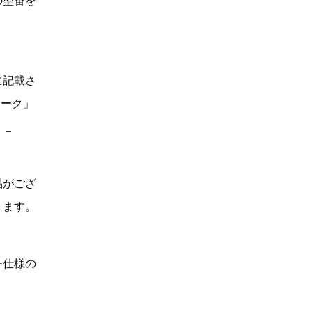
の型番を
に記載さ
マーク」
。_
品がござ
ります。
ー仕様の