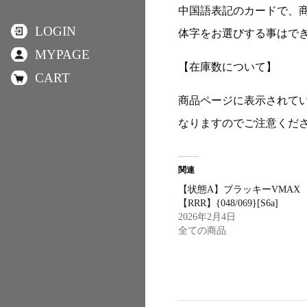
中国語表記のカードで、
LOGIN
体字をお選びする事はで
MYPAGE
【在庫数について】
CART
商品ページに表示されて
なりますのでご注意くだ
関連
【状態A】ブラッキーVMAX
【RRR】{048/069}[S6a]
2026年2月4日
全ての商品