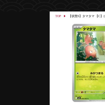
TOP
【状態S】タマタマ 【C】{004