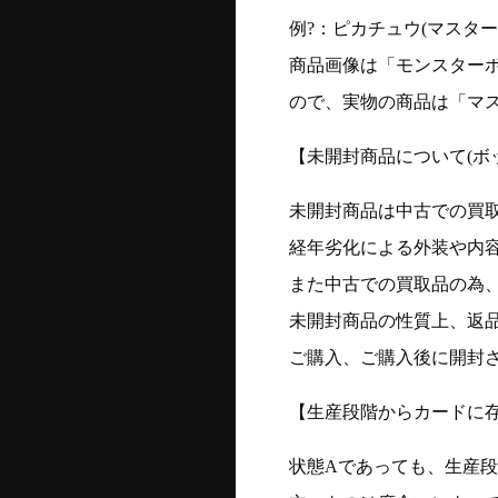
例?：ピカチュウ(マスターボー
商品画像は「モンスター
ので、実物の商品は「マ
【未開封商品について(ボ
未開封商品は中古での買
経年劣化による外装や内
また中古での買取品の為
未開封商品の性質上、返
ご購入、ご購入後に開封
【生産段階からカードに存
状態Aであっても、生産