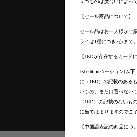
立つものは度合いによって
【セール商品について】
セール品はお一人様がご購
ライは1種につき3点まで
【1EDが存在するカード
1st editionバージ
に（1ED）の記載のある
いもの、または選べない
（1ED）の記載のないも
に当てはまりますのでご
【中国語表記の商品につ