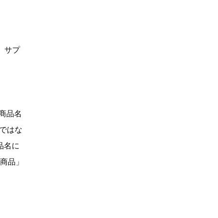
、サプ
「商品名
Dではな
品名に
い商品」