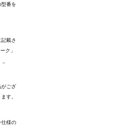
の型番を
に記載さ
マーク」
。_
品がござ
ります。
ー仕様の