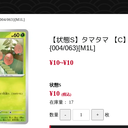
/063}[M1L]
【状態S】タマタマ 【C
{004/063}[M1L]
¥10~
¥10
状態S
¥10
(税込)
在庫量：
17
数量
枚