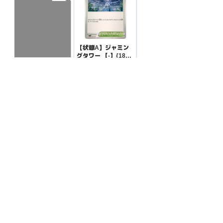
【状態A】ジャミン
グタワー 【-】{181/
187}[SV8a]
¥20
(税込)
【状態S】ラウドボ
ーンex 【RR】{020/
073}[SV1a]
¥30
(税込)
全ての商品
SR,SAR,UR等
AR/CHR