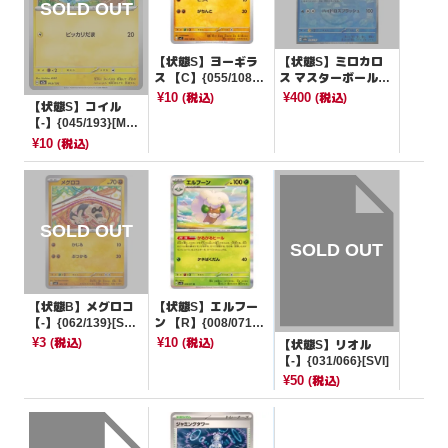
【状態S】ヨーギラ
【状態S】ミロカロ
ス 【C】{055/108}
ス マスターボールミ
[SV3]
ラー【-】{036/187}
¥10
¥400
(税込)
(税込)
【状態S】コイル
[SV8a]
【-】{045/193}[M2
a]
¥10
(税込)
【状態B】メグロコ
【状態S】エルフー
【-】{062/139}[SV
ン 【R】{008/071}
D]
[SV5K]
¥3
¥10
(税込)
(税込)
【状態S】リオル
【-】{031/066}[SVI]
¥50
(税込)