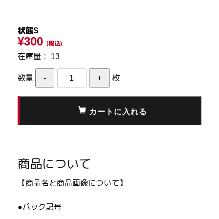
状態S
¥300
(税込)
在庫量：
13
数量
枚
商品について
【商品名と商品画像について】
●パック記号