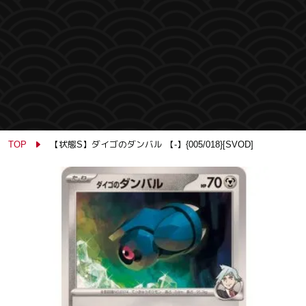
TOP
【状態S】ダイゴのダンバル 【-】{005/018}[SVOD]