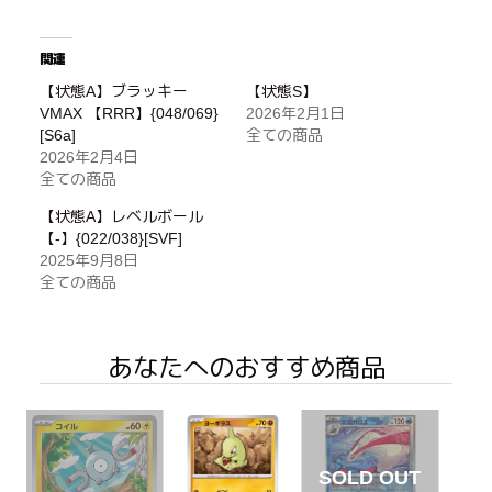
関連
【状態A】ブラッキー
【状態S】
VMAX 【RRR】{048/069}
2026年2月1日
[S6a]
全ての商品
2026年2月4日
全ての商品
【状態A】レベルボール
【-】{022/038}[SVF]
2025年9月8日
全ての商品
あなたへのおすすめ商品