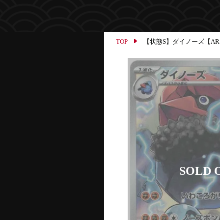
TOP
【状態S】ダイノーズ【AR】{0