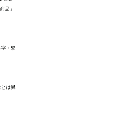
い商品」
体字・繁
数とは異
】