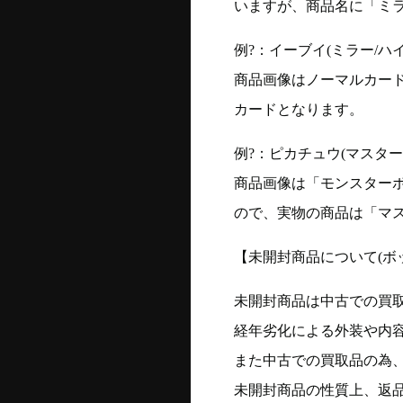
いますが、商品名に「ミ
例?：イーブイ(ミラー/ハイク
商品画像はノーマルカー
カードとなります。
例?：ピカチュウ(マスターボー
商品画像は「モンスター
ので、実物の商品は「マ
【未開封商品について(ボ
未開封商品は中古での買
経年劣化による外装や内
また中古での買取品の為
未開封商品の性質上、返