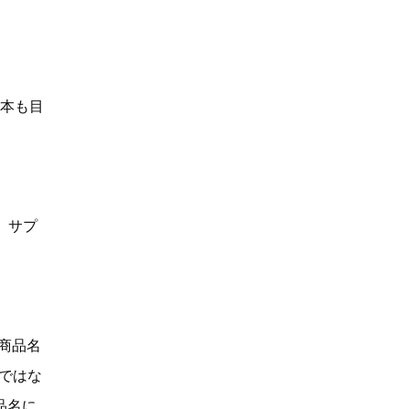
何本も目
、サプ
「商品名
Dではな
品名に