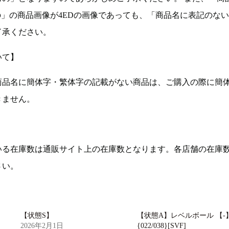
の」の商品画像が4EDの画像であっても、「商品名に表記のな
了承ください。
いて】
商品名に簡体字・繁体字の記載がない商品は、ご購入の際に簡
きません。
いる在庫数は通販サイト上の在庫数となります。各店舗の在庫
さい。
【状態S】
【状態A】レベルボール 【-
2026年2月1日
{022/038}[SVF]