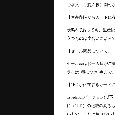
ご購入、ご購入後に開封
【生産段階からカードに存
状態Aであっても、生産
立つものは度合いによって
【セール商品について】
セール品はお一人様がご購
ライは1種につき3点まで
【1EDが存在するカード
1st editionバージ
に（1ED）の記載のある
いもの、または選べない