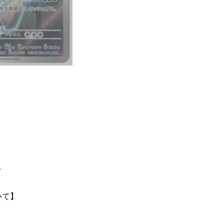
て
いて】