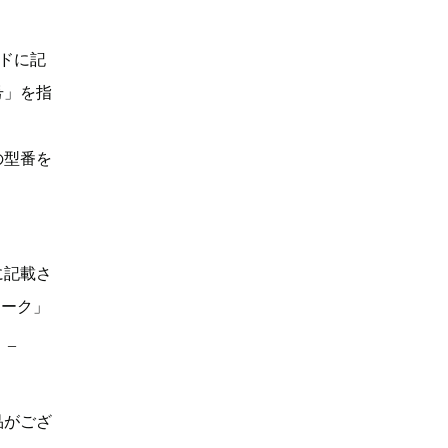
ドに記
号」を指
の型番を
に記載さ
マーク」
。_
品がござ