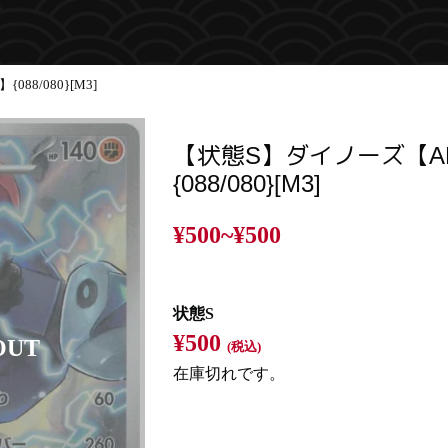
88/080}[M3]
【状態S】ダイノーズ【A
{088/080}[M3]
¥500~
¥500
状態S
¥500
(税込)
在庫切れです。