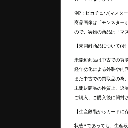
例?：ピカチュウ(マスターボー
商品画像は「モンスター
ので、実物の商品は「マ
【未開封商品について(ボ
未開封商品は中古での買
経年劣化による外装や内
また中古での買取品の為
未開封商品の性質上、返
ご購入、ご購入後に開封
【生産段階からカードに存
状態Aであっても、生産