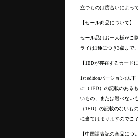
立つものは度合いによって
【セール商品について】
セール品はお一人様がご購
ライは1種につき3点まで
【1EDが存在するカード
1st editionバージ
に（1ED）の記載のある
いもの、または選べない
（1ED）の記載のないも
に当てはまりますのでご
【中国語表記の商品につ