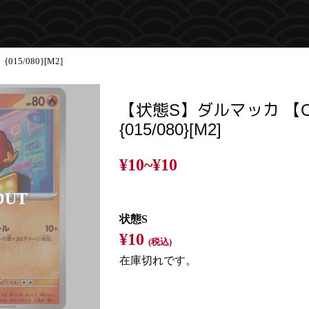
5/080}[M2]
【状態S】ダルマッカ 【
{015/080}[M2]
¥10~
¥10
状態S
¥10
(税込)
在庫切れです。