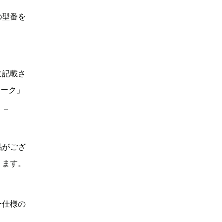
の型番を
に記載さ
マーク」
。_
品がござ
ります。
ー仕様の