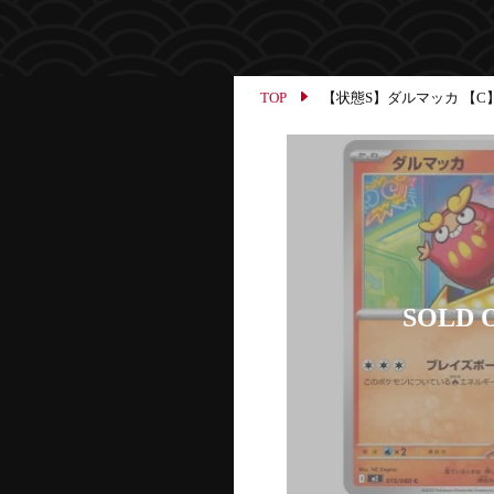
TOP
【状態S】ダルマッカ 【C】{01