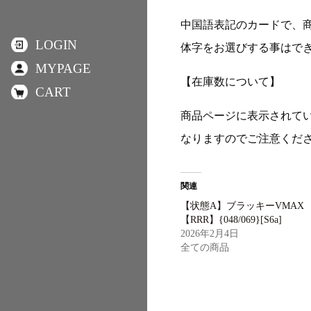
中国語表記のカードで、
LOGIN
体字をお選びする事はで
MYPAGE
【在庫数について】
CART
商品ページに表示されて
なりますのでご注意くだ
関連
【状態A】ブラッキーVMAX
【RRR】{048/069}[S6a]
2026年2月4日
全ての商品