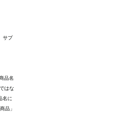
、サプ
「商品名
Dではな
品名に
い商品」