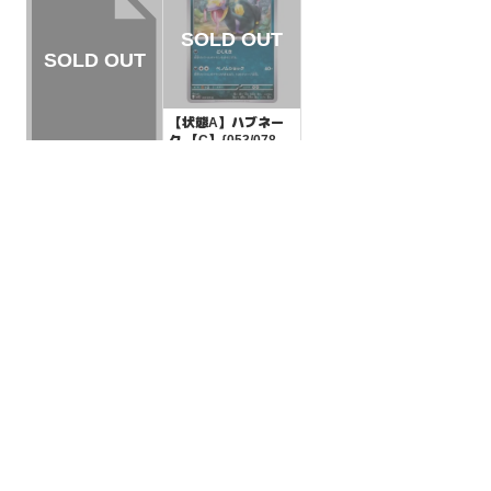
【状態A】ハブネー
ク 【C】{053/078}
[SV1S]
¥5
(税込)
【状態A】カイ 【-】
{038/053}[SVHM]
¥20
(税込)
全ての商品
SR,SAR,UR等
AR/CHR