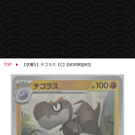
TOP
【状態S】チゴラス【C】{043/080}[M3]