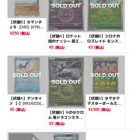
【状態B】タマンチ
ュラ 【AR】{079/07
8}[SV1V]
¥250
(税込)
【状態A】ロケット
【状態B】シロナの
団のナッシー 超エネ
ロズレイド モンスタ
ルギーミラー【-】{0
ーボールミラー【-】
¥5
¥3
(税込)
(税込)
62/193}[M2a]
{010/193}[M2a]
【状態A】マンタイ
【状態S】タマタマ
ン 【-】{001/022}[S
マスターボールミラ
VLN]
ー【C】{102/165}[S
¥5
¥1300
(税込)
(税込)
【状態B】Nのゼクロ
V2a]
ム 竜ドラゴンミラー
【-】{129/193}[M2
¥3
(税込)
a]